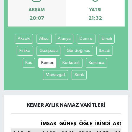
AKŞAM
YATSI
20:07
21:32
Akseki
Aksu
Alanya
Demre
Elmalı
Finike
Gazipaşa
Gündoğmuş
İbradı
Kaş
Kemer
Korkuteli
Kumluca
Manavgat
Serik
KEMER AYLIK NAMAZ VAKITLERI
İMSAK
GÜNEŞ
ÖĞLE
İKINDI
AKŞAM