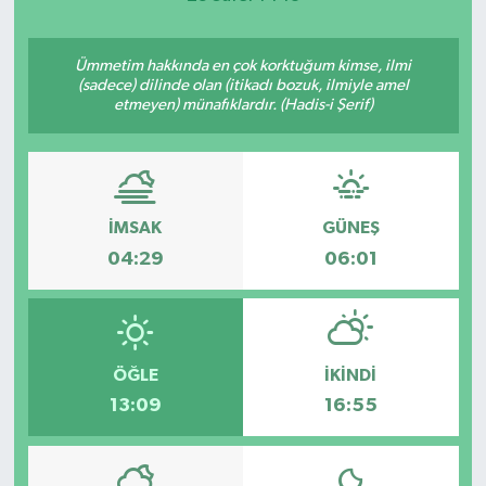
Ümmetim hakkında en çok korktuğum kimse, ilmi
(sadece) dilinde olan (itikadı bozuk, ilmiyle amel
etmeyen) münafıklardır. (Hadis-i Şerif)
İMSAK
GÜNEŞ
04:29
06:01
ÖĞLE
İKINDI
13:09
16:55