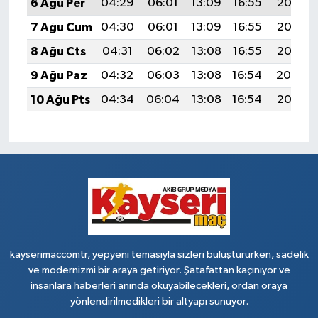
6 Ağu Per
04:29
06:01
13:09
16:55
20:07
7 Ağu Cum
04:30
06:01
13:09
16:55
20:06
8 Ağu Cts
04:31
06:02
13:08
16:55
20:05
9 Ağu Paz
04:32
06:03
13:08
16:54
20:04
10 Ağu Pts
04:34
06:04
13:08
16:54
20:03
kayserimaccomtr, yepyeni temasıyla sizleri buluştururken, sadelik
ve modernizmi bir araya getiriyor. Şatafattan kaçınıyor ve
insanlara haberleri anında okuyabilecekleri, ordan oraya
yönlendirilmedikleri bir altyapı sunuyor.