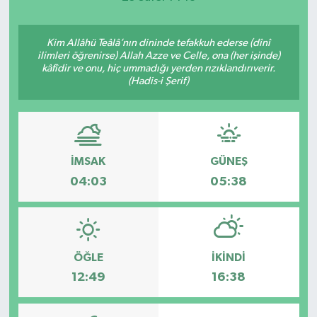
Kim Allâhü Teâlâ’nın dininde tefakkuh ederse (dînî
ilimleri öğrenirse) Allah Azze ve Celle, ona (her işinde)
kâfîdir ve onu, hiç ummadığı yerden rızıklandırıverir.
(Hadis-i Şerif)
İMSAK
GÜNEŞ
04:03
05:38
ÖĞLE
İKINDI
12:49
16:38