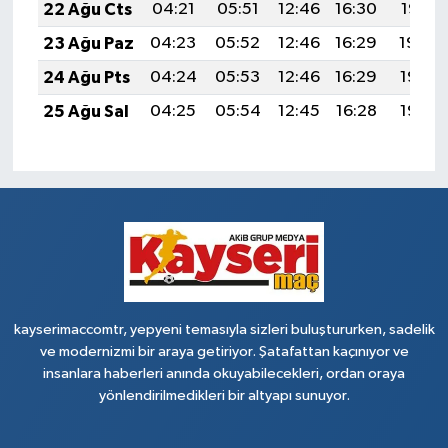
22 Ağu Cts
04:21
05:51
12:46
16:30
19:31
23 Ağu Paz
04:23
05:52
12:46
16:29
19:30
24 Ağu Pts
04:24
05:53
12:46
16:29
19:28
25 Ağu Sal
04:25
05:54
12:45
16:28
19:27
kayserimaccomtr, yepyeni temasıyla sizleri buluştururken, sadelik
ve modernizmi bir araya getiriyor. Şatafattan kaçınıyor ve
insanlara haberleri anında okuyabilecekleri, ordan oraya
yönlendirilmedikleri bir altyapı sunuyor.