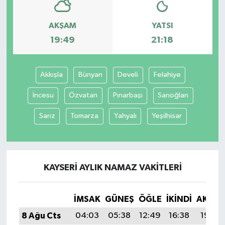
AKŞAM
YATSI
19:49
21:18
Akkışla
Bünyan
Develi
Felahiye
İncesu
Özvatan
Pınarbaşı
Sarıoğlan
Sarız
Tomarza
Yahyalı
Yeşilhisar
KAYSERI AYLIK NAMAZ VAKITLERI
İMSAK
GÜNEŞ
ÖĞLE
İKINDI
AKŞA
8 Ağu Cts
04:03
05:38
12:49
16:38
19:49