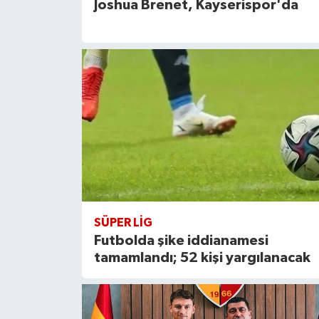
Joshua Brenet, Kayserispor'da
SÜPER LİG
Futbolda şike iddianamesi
tamamlandı; 52 kişi yargılanacak