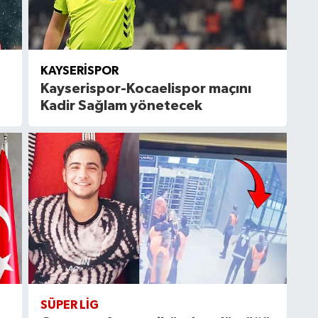
KAYSERİSPOR
Kayserispor-Kocaelispor maçını
Kadir Sağlam yönetecek
SÜPER LİG