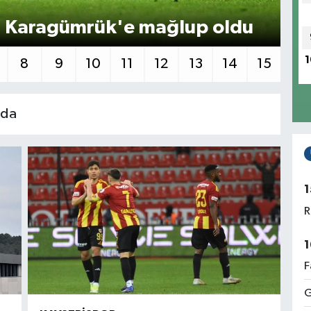
Bi
ra Karagümrük'e mağlup oldu
fu
1
8
9
10
11
12
13
14
15
ada
1
R
1
F
G