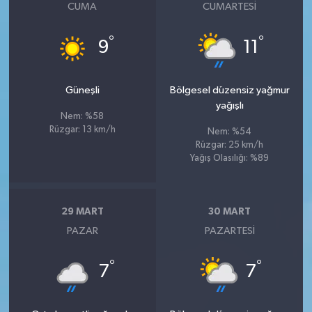
CUMA
CUMARTESI
°
°
9
11
Güneşli
Bölgesel düzensiz yağmur
yağışlı
Nem: %58
Rüzgar: 13 km/h
Nem: %54
Rüzgar: 25 km/h
Yağış Olasılığı: %89
29 MART
30 MART
PAZAR
PAZARTESI
°
°
7
7