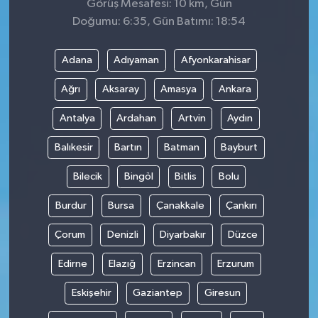
Görüş Mesafesi: 10 km, Gün
Doğumu: 6:35, Gün Batımı: 18:54
Adana
Adıyaman
Afyonkarahisar
Ağrı
Aksaray
Amasya
Ankara
Antalya
Ardahan
Artvin
Aydın
Balıkesir
Bartın
Batman
Bayburt
Bilecik
Bingöl
Bitlis
Bolu
Burdur
Bursa
Çanakkale
Çankırı
Çorum
Denizli
Diyarbakır
Düzce
Edirne
Elazığ
Erzincan
Erzurum
Eskişehir
Gaziantep
Giresun