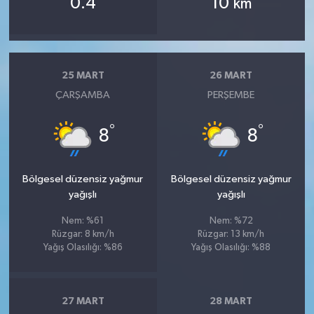
0.4
10
km
25 MART
26 MART
ÇARŞAMBA
PERŞEMBE
°
°
8
8
Bölgesel düzensiz yağmur
Bölgesel düzensiz yağmur
yağışlı
yağışlı
Nem: %61
Nem: %72
Rüzgar: 8 km/h
Rüzgar: 13 km/h
Yağış Olasılığı: %86
Yağış Olasılığı: %88
27 MART
28 MART