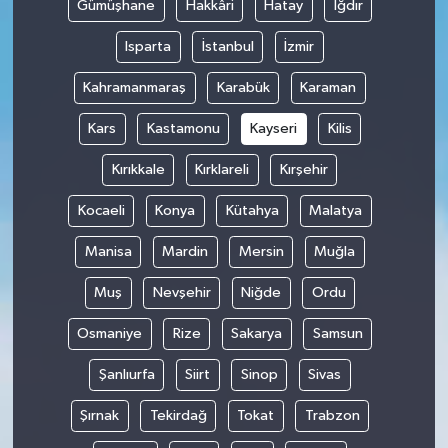
Gümüşhane
Hakkâri
Hatay
Iğdır
Isparta
İstanbul
İzmir
Kahramanmaraş
Karabük
Karaman
Kars
Kastamonu
Kayseri
Kilis
Kırıkkale
Kırklareli
Kırşehir
Kocaeli
Konya
Kütahya
Malatya
Manisa
Mardin
Mersin
Muğla
Muş
Nevşehir
Niğde
Ordu
Osmaniye
Rize
Sakarya
Samsun
Şanlıurfa
Siirt
Sinop
Sivas
Şırnak
Tekirdağ
Tokat
Trabzon