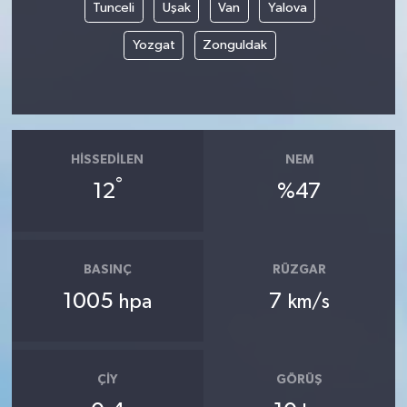
Tunceli
Uşak
Van
Yalova
Yozgat
Zonguldak
HISSEDILEN
NEM
°
12
%47
BASINÇ
RÜZGAR
1005
7
hpa
km/s
ÇIY
GÖRÜŞ