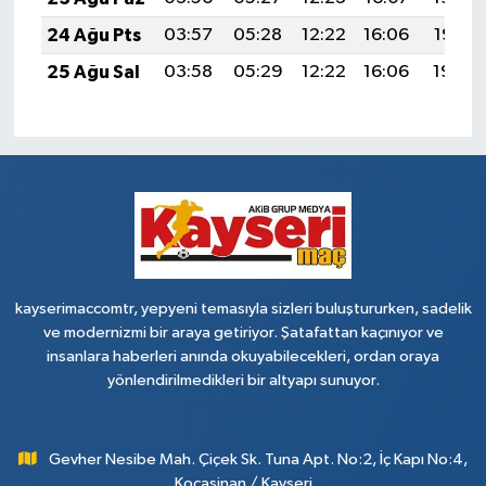
24 Ağu Pts
03:57
05:28
12:22
16:06
19:07
25 Ağu Sal
03:58
05:29
12:22
16:06
19:05
kayserimaccomtr, yepyeni temasıyla sizleri buluştururken, sadelik
ve modernizmi bir araya getiriyor. Şatafattan kaçınıyor ve
insanlara haberleri anında okuyabilecekleri, ordan oraya
yönlendirilmedikleri bir altyapı sunuyor.
Gevher Nesibe Mah. Çiçek Sk. Tuna Apt. No:2, İç Kapı No:4,
Kocasinan / Kayseri