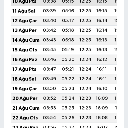
10 Ağu Pts
03:38
05:15
12:25
16:15
19:26
11 Ağu Sal
03:39
05:16
12:25
16:15
19:25
12 Ağu Çar
03:40
05:17
12:25
16:14
19:24
13 Ağu Per
03:42
05:18
12:25
16:14
19:22
14 Ağu Cum
03:43
05:18
12:25
16:13
19:21
15 Ağu Cts
03:45
05:19
12:25
16:13
19:20
16 Ağu Paz
03:46
05:20
12:24
16:12
19:18
17 Ağu Pts
03:47
05:21
12:24
16:11
19:17
18 Ağu Sal
03:49
05:22
12:24
16:11
19:16
19 Ağu Çar
03:50
05:23
12:24
16:10
19:14
20 Ağu Per
03:52
05:24
12:23
16:09
19:13
21 Ağu Cum
03:53
05:25
12:23
16:09
19:11
22 Ağu Cts
03:54
05:26
12:23
16:08
19:10
23 Ağu Paz
03:56
05:27
12:23
16:07
19:08