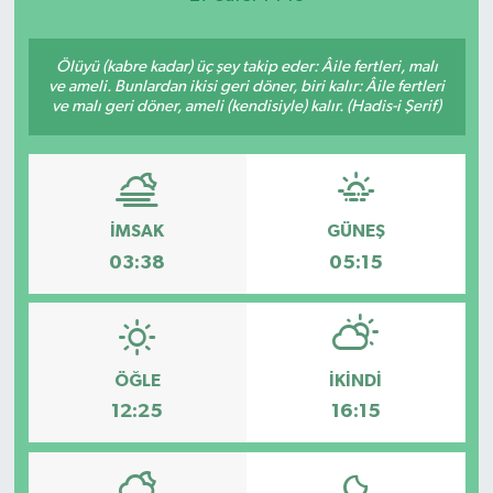
Ölüyü (kabre kadar) üç şey takip eder: Âile fertleri, malı
ve ameli. Bunlardan ikisi geri döner, biri kalır: Âile fertleri
ve malı geri döner, ameli (kendisiyle) kalır. (Hadis-i Şerif)
İMSAK
GÜNEŞ
03:38
05:15
ÖĞLE
İKINDI
12:25
16:15