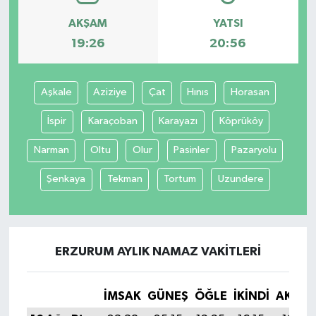
AKŞAM
YATSI
19:26
20:56
Aşkale
Aziziye
Çat
Hınıs
Horasan
İspir
Karaçoban
Karayazı
Köprüköy
Narman
Oltu
Olur
Pasinler
Pazaryolu
Şenkaya
Tekman
Tortum
Uzundere
ERZURUM AYLIK NAMAZ VAKITLERI
İMSAK
GÜNEŞ
ÖĞLE
İKINDI
AKŞA