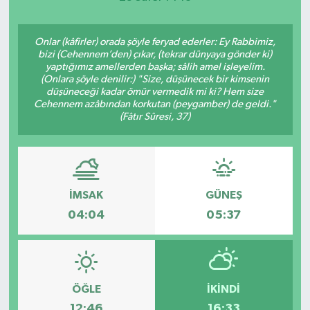
Onlar (kâfirler) orada şöyle feryad ederler: Ey Rabbimiz,
bizi (Cehennem’den) çıkar, (tekrar dünyaya gönder ki)
yaptığımız amellerden başka; sâlih amel işleyelim.
(Onlara şöyle denilir:) "Size, düşünecek bir kimsenin
düşüneceği kadar ömür vermedik mi ki? Hem size
Cehennem azâbından korkutan (peygamber) de geldi."
(Fâtır Sûresi, 37)
İMSAK
GÜNEŞ
04:04
05:37
ÖĞLE
İKINDI
12:46
16:33