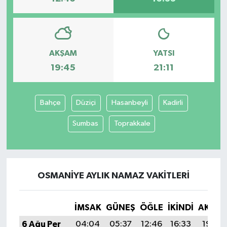
AKŞAM
YATSI
19:45
21:11
Bahçe
Düziçi
Hasanbeyli
Kadirli
Sumbas
Toprakkale
OSMANIYE AYLIK NAMAZ VAKITLERI
İMSAK
GÜNEŞ
ÖĞLE
İKINDI
AKŞA
6 Ağu Per
04:04
05:37
12:46
16:33
19:45