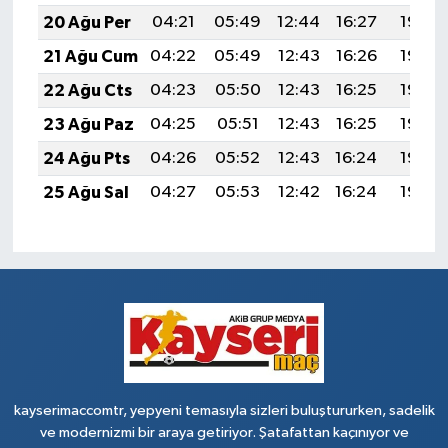
20 Ağu Per
04:21
05:49
12:44
16:27
19:28
21 Ağu Cum
04:22
05:49
12:43
16:26
19:27
22 Ağu Cts
04:23
05:50
12:43
16:25
19:26
23 Ağu Paz
04:25
05:51
12:43
16:25
19:25
24 Ağu Pts
04:26
05:52
12:43
16:24
19:23
25 Ağu Sal
04:27
05:53
12:42
16:24
19:22
kayserimaccomtr, yepyeni temasıyla sizleri buluştururken, sadelik
ve modernizmi bir araya getiriyor. Şatafattan kaçınıyor ve