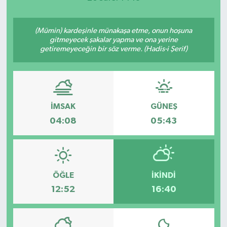
(Mümin) kardeşinle münakaşa etme, onun hoşuna
gitmeyecek şakalar yapma ve ona yerine
getiremeyeceğin bir söz verme. (Hadis-i Şerif)
İMSAK
GÜNEŞ
04:08
05:43
ÖĞLE
İKINDI
12:52
16:40