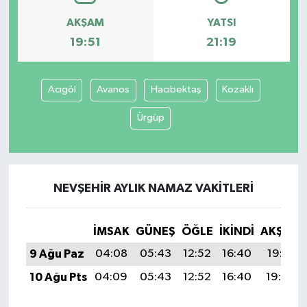
AKŞAM
YATSI
19:51
21:19
Acıgöl
Avanos
Hacıbektaş
Kozaklı
Ürgüp
NEVŞEHIR AYLIK NAMAZ VAKITLERI
İMSAK
GÜNEŞ
ÖĞLE
İKINDI
AKŞAM
9 Ağu Paz
04:08
05:43
12:52
16:40
19:51
10 Ağu Pts
04:09
05:43
12:52
16:40
19:50