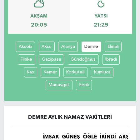
AKŞAM
YATSI
20:05
21:29
Akseki
Aksu
Alanya
Demre
Elmalı
Finike
Gazipaşa
Gündoğmuş
İbradı
Kaş
Kemer
Korkuteli
Kumluca
Manavgat
Serik
DEMRE AYLIK NAMAZ VAKITLERI
İMSAK
GÜNEŞ
ÖĞLE
İKINDI
AKŞAM