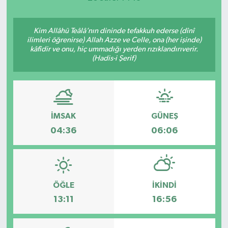
Kim Allâhü Teâlâ’nın dininde tefakkuh ederse (dînî
ilimleri öğrenirse) Allah Azze ve Celle, ona (her işinde)
kâfîdir ve onu, hiç ummadığı yerden rızıklandırıverir.
(Hadis-i Şerif)
İMSAK
GÜNEŞ
04:36
06:06
ÖĞLE
İKINDI
13:11
16:56