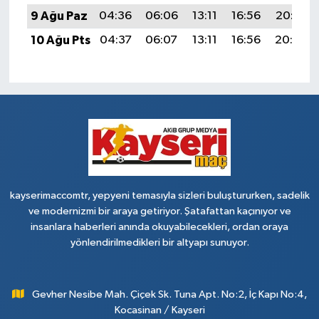
9 Ağu Paz
04:36
06:06
13:11
16:56
20:05
10 Ağu Pts
04:37
06:07
13:11
16:56
20:04
kayserimaccomtr, yepyeni temasıyla sizleri buluştururken, sadelik
ve modernizmi bir araya getiriyor. Şatafattan kaçınıyor ve
insanlara haberleri anında okuyabilecekleri, ordan oraya
yönlendirilmedikleri bir altyapı sunuyor.
Gevher Nesibe Mah. Çiçek Sk. Tuna Apt. No:2, İç Kapı No:4,
Kocasinan / Kayseri