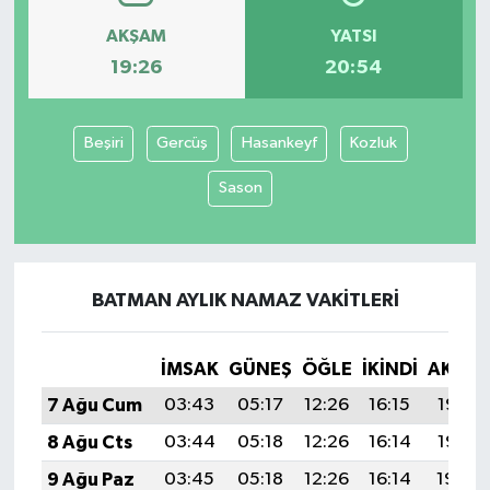
AKŞAM
YATSI
19:26
20:54
Beşiri
Gercüş
Hasankeyf
Kozluk
Sason
BATMAN AYLIK NAMAZ VAKITLERI
İMSAK
GÜNEŞ
ÖĞLE
İKINDI
AKŞA
7 Ağu Cum
03:43
05:17
12:26
16:15
19:26
8 Ağu Cts
03:44
05:18
12:26
16:14
19:25
9 Ağu Paz
03:45
05:18
12:26
16:14
19:24