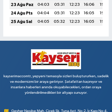
23 Ağu Paz
04:03
05:31
12:23
16:06
19:06
24 Ağu Pts
04:04
05:31
12:23
16:05
19:05
25 Ağu Sal
04:05
05:32
12:23
16:05
19:03
kayserimaccomtr, yepyeni temasıyla sizleri buluştururken, sadelik
ve modernizmi bir araya getiriyor. Şatafattan kaçınıyor ve
insanlara haberleri anında okuyabilecekleri, ordan oraya
yönlendirilmedikleri bir altyapı sunuyor.
Gevher Nesibe Mah. Çiçek Sk. Tuna Apt. No:2, İç Kapı No:4,