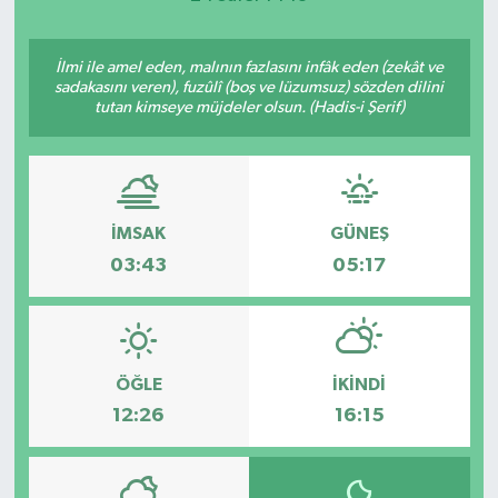
İlmi ile amel eden, malının fazlasını infâk eden (zekât ve
sadakasını veren), fuzûlî (boş ve lüzumsuz) sözden dilini
tutan kimseye müjdeler olsun. (Hadis-i Şerif)
İMSAK
GÜNEŞ
03:43
05:17
ÖĞLE
İKINDI
12:26
16:15