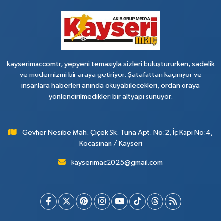
kayserimaccomtr, yepyeni temasıyla sizleri buluştururken, sadelik
ve modernizmi bir araya getiriyor. Şatafattan kaçınıyor ve
insanlara haberleri anında okuyabilecekleri, ordan oraya
yönlendirilmedikleri bir altyapı sunuyor.
Gevher Nesibe Mah. Çiçek Sk. Tuna Apt. No:2, İç Kapı No:4,
Kocasinan / Kayseri
kayserimac2025@gmail.com