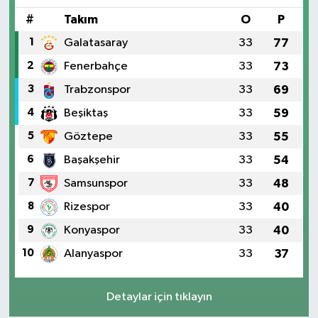
#
Takım
O
P
1
Galatasaray
33
77
2
Fenerbahçe
33
73
3
Trabzonspor
33
69
4
Beşiktaş
33
59
5
Göztepe
33
55
6
Başakşehir
33
54
7
Samsunspor
33
48
8
Rizespor
33
40
9
Konyaspor
33
40
10
Alanyaspor
33
37
Detaylar için tıklayın