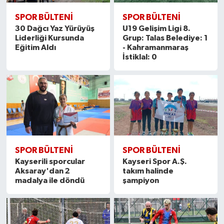
SPOR BÜLTENİ
SPOR BÜLTENİ
30 Dağcı Yaz Yürüyüş
U19 Gelişim Ligi 8.
Liderliği Kursunda
Grup: Talas Belediye: 1
Eğitim Aldı
- Kahramanmaraş
İstiklal: 0
SPOR BÜLTENİ
SPOR BÜLTENİ
Kayserili sporcular
Kayseri Spor A.Ş.
Aksaray'dan 2
takım halinde
madalya ile döndü
şampiyon