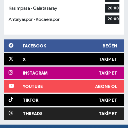
Kasımpaşa - Galatasaray
20:00
Antalyaspor - Kocaelispor
20:00
FACEBOOK
BEĞEN
X
TAKIP ET
INSTAGRAM
TAKIP ET
YOUTUBE
ABONE OL
TIKTOK
TAKIP ET
THREADS
TAKIP ET