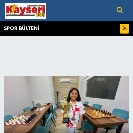
EĞİTİM
Nöbetçi Eczaneler
SPOR BÜLTENİ
KAYSERİ HABER
Hava Durumu
KAYSERİSPOR
Namaz Vakitleri
SAĞLIK
Trafik Durumu
SİYASET GÜNDEMİ
Süper Lig Puan Durumu ve Fikstür
SPOR BÜLTENİ
Tüm Manşetler
SÜPER LİG
Son Dakika Haberleri
Haber Arşivi