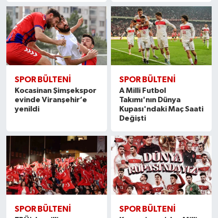
SPOR BÜLTENİ
SPOR BÜLTENİ
Kocasinan Şimşekspor
A Milli Futbol
evinde Viranşehir’e
Takımı'nın Dünya
yenildi
Kupası'ndaki Maç Saati
Değişti
SPOR BÜLTENİ
SPOR BÜLTENİ