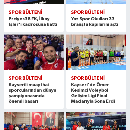
SPOR BÜLTENİ
SPOR BÜLTENİ
Erciyes38 FK, İlkay
Yaz Spor Okulları 33
İşler'i kadrosuna kattı
branşta kapılarını açtı
SPOR BÜLTENİ
SPOR BÜLTENİ
Kayserili muaythai
Kayseri'de Ömer
sporcularından dünya
Kesimci Voleybol
şampiyonasında
Gelişim Ligi Final
önemli başarı
Maçlarıyla Sona Erdi