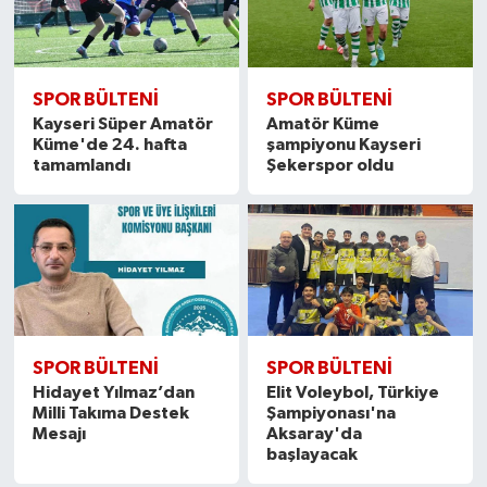
SPOR BÜLTENİ
SPOR BÜLTENİ
Kayseri Süper Amatör
Amatör Küme
Küme'de 24. hafta
şampiyonu Kayseri
tamamlandı
Şekerspor oldu
SPOR BÜLTENİ
SPOR BÜLTENİ
Hidayet Yılmaz’dan
Elit Voleybol, Türkiye
Milli Takıma Destek
Şampiyonası'na
Mesajı
Aksaray'da
başlayacak