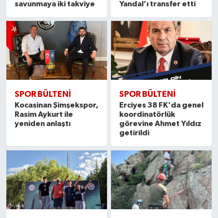
savunmaya iki takviye
Yandal’ı transfer etti
SPOR BÜLTENİ
SPOR BÜLTENİ
Kocasinan Şimşekspor,
Erciyes 38 FK'da genel
Rasim Aykurt ile
koordinatörlük
yeniden anlaştı
görevine Ahmet Yıldız
getirildi