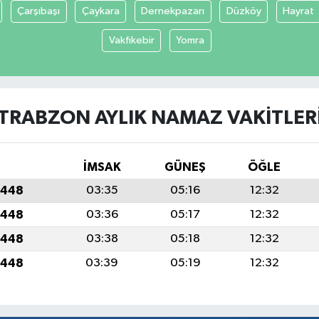
Çarşıbaşı
Çaykara
Dernekpazarı
Düzköy
Hayrat
Vakfıkebir
Yomra
TRABZON AYLIK NAMAZ VAKITLER
İMSAK
GÜNEŞ
ÖĞLE
1448
03:35
05:16
12:32
1448
03:36
05:17
12:32
1448
03:38
05:18
12:32
1448
03:39
05:19
12:32