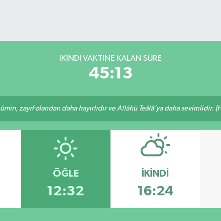
İKINDI VAKTİNE KALAN SÜRE
45:13
min, zayıf olandan daha hayırlıdır ve Allâhü Teâlâ’ya daha sevimlidir. (H
ÖĞLE
İKINDI
12:32
16:24