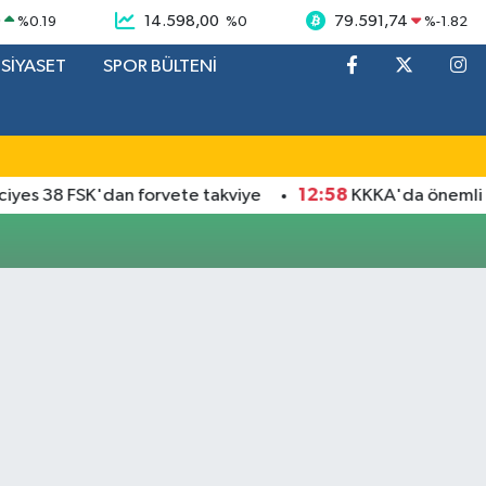
9
14.598,00
79.591,74
%
0.19
%
0
%
-1.82
SİYASET
SPOR BÜLTENİ
12:58
yes 38 FSK'dan forvete takviye
KKKA'da önemli gel