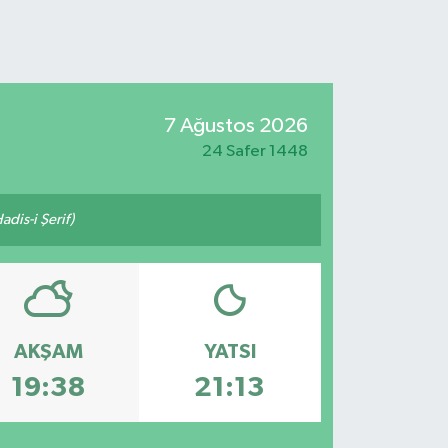
7 Ağustos 2026
24 Safer 1448
adis-i Şerif)
AKŞAM
YATSI
19:38
21:13