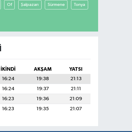
Of
Şalpazarı
Sürmene
Tonya
I
İKINDI
AKŞAM
YATSI
16:24
19:38
21:13
16:24
19:37
21:11
16:23
19:36
21:09
16:23
19:35
21:07