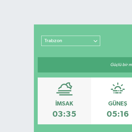
Trabzon
Güçlü bir mü
İMSAK
GÜNEŞ
03:35
05:16