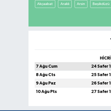
Akçaabat
Araklı
Arsin
Beşikdüzü
HİCRİ
7 Ağu Cum
24 Safer 
8 Ağu Cts
25 Safer 
9 Ağu Paz
26 Safer 
10 Ağu Pts
27 Safer 