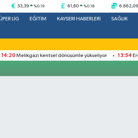
53,39
61,60
6.862,0
%
0.19
%
0.18
ÜPER LİG
EĞİTİM
KAYSERİ HABERLERİ
SAĞLIK
4:20
13:54
Melikgazi kentsel dönüşümle yükseliyor
Erci