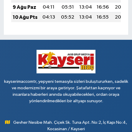
9 Ağu Paz
04:11
05:51
13:04
16:56
20:08
10 Ağu Pts
04:13
05:52
13:04
16:55
20:07
kayserimaccomtr, yepyeni temasıyla sizleri buluştururken, sadelik
ve modernizmi bir araya getiriyor. Şatafattan kaçınıyor ve
insanlara haberleri anında okuyabilecekleri, ordan oraya
yönlendirilmedikleri bir altyapı sunuyor.
Gevher Nesibe Mah. Çiçek Sk. Tuna Apt. No:2, İç Kapı No:4,
Kocasinan / Kayseri