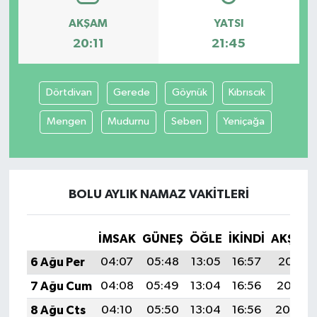
AKŞAM
YATSI
20:11
21:45
Dörtdivan
Gerede
Göynük
Kıbrıscık
Mengen
Mudurnu
Seben
Yeniçağa
BOLU AYLIK NAMAZ VAKITLERI
İMSAK
GÜNEŞ
ÖĞLE
İKINDI
AKŞAM
6 Ağu Per
04:07
05:48
13:05
16:57
20:11
7 Ağu Cum
04:08
05:49
13:04
16:56
20:10
8 Ağu Cts
04:10
05:50
13:04
16:56
20:09