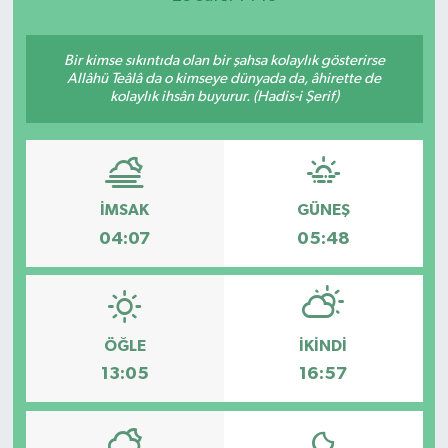
Bir kimse sıkıntıda olan bir şahsa kolaylık gösterirse
Allâhü Teâlâ da o kimseye dünyada da, âhirette de
kolaylık ihsân buyurur. (Hadis-i Şerif)
İMSAK
GÜNEŞ
04:07
05:48
ÖĞLE
İKINDI
13:05
16:57