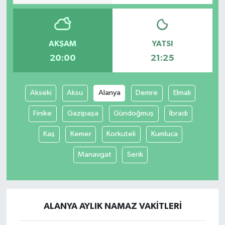
AKŞAM
YATSI
20:00
21:25
Akseki
Aksu
Alanya
Demre
Elmalı
Finike
Gazipaşa
Gündoğmuş
İbradı
Kaş
Kemer
Korkuteli
Kumluca
Manavgat
Serik
ALANYA AYLIK NAMAZ VAKITLERI