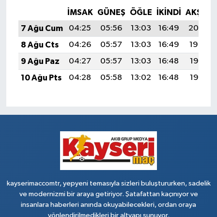
İMSAK
GÜNEŞ
ÖĞLE
İKINDI
AKŞAM
7 Ağu Cum
04:25
05:56
13:03
16:49
20:00
8 Ağu Cts
04:26
05:57
13:03
16:49
19:59
9 Ağu Paz
04:27
05:57
13:03
16:48
19:58
10 Ağu Pts
04:28
05:58
13:02
16:48
19:57
kayserimaccomtr, yepyeni temasıyla sizleri buluştururken, sadelik
ve modernizmi bir araya getiriyor. Şatafattan kaçınıyor ve
insanlara haberleri anında okuyabilecekleri, ordan oraya
yönlendirilmedikleri bir altyapı sunuyor.