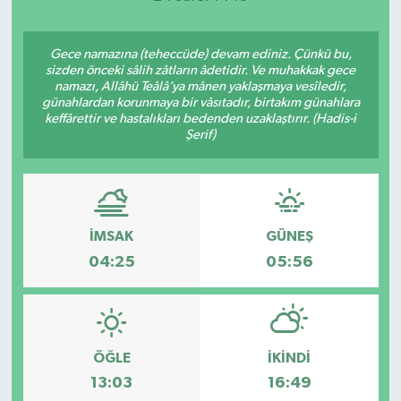
Gece namazına (teheccüde) devam ediniz. Çünkü bu,
sizden önceki sâlih zâtların âdetidir. Ve muhakkak gece
namazı, Allâhü Teâlâ’ya mânen yaklaşmaya vesîledir,
günahlardan korunmaya bir vâsıtadır, birtakım günahlara
keffârettir ve hastalıkları bedenden uzaklaştırır. (Hadis-i
Şerif)
İMSAK
GÜNEŞ
04:25
05:56
ÖĞLE
İKINDI
13:03
16:49