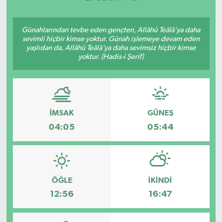
Günahlarından tevbe eden gençten, Allâhü Teâlâ’ya daha
sevimli hiçbir kimse yoktur. Günah işlemeye devam eden
yaşlıdan da, Allâhü Teâlâ’ya daha sevimsiz hiçbir kimse
yoktur. (Hadis-i Şerif)
İMSAK
GÜNEŞ
04:05
05:44
ÖĞLE
İKINDI
12:56
16:47