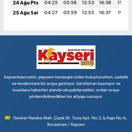
24 Ağu Pts
04:25
05:58
12:53
16:38
19:39
25 Ağu Sal
04:27
05:59
12:53
16:37
19:37
kayserimaccomtr, yepyeni temasıyla sizleri buluştururken, sadelik
ve modernizmi bir araya getiriyor. Şatafattan kaçınıyor ve
insanlara haberleri anında okuyabilecekleri, ordan oraya
yönlendirilmedikleri bir altyapı sunuyor.
Gevher Nesibe Mah. Çiçek Sk. Tuna Apt. No:2, İç Kapı No:4,
Kocasinan / Kayseri