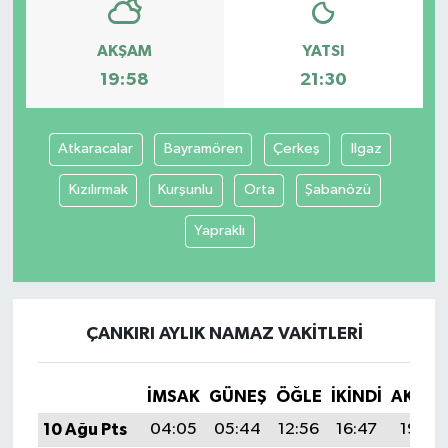
AKŞAM
YATSI
19:58
21:30
Atkaracalar
Bayramören
Çerkeş
Ilgaz
Kızılırmak
Kurşunlu
Orta
Şabanözü
Yapraklı
ÇANKIRI AYLIK NAMAZ VAKITLERI
İMSAK
GÜNEŞ
ÖĞLE
İKINDI
AKŞA
10 Ağu Pts
04:05
05:44
12:56
16:47
19:58