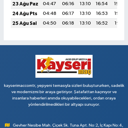
23 Ağu Paz
04:47
06:16
13:10
16:54
19:54
24 Ağu Pts
04:48
06:17
13:10
16:53
19:53
25 Ağu Sal
04:50
06:18
13:10
16:52
19:51
kayserimaccomtr, yepyeni temasıyla sizleri buluştururken, sadelik
ve modernizmi bir araya getiriyor. Şatafattan kaçınıyor ve
insanlara haberleri anında okuyabilecekleri, ordan oraya
yönlendirilmedikleri bir altyapı sunuyor.
Gevher Nesibe Mah. Çiçek Sk. Tuna Apt. No:2, İç Kapı No:4,