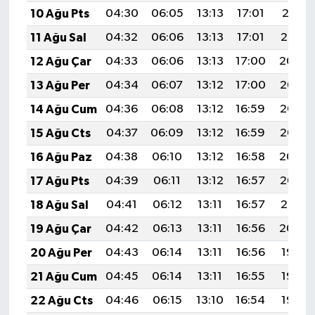
10 Ağu Pts
04:30
06:05
13:13
17:01
20:11
11 Ağu Sal
04:32
06:06
13:13
17:01
20:10
12 Ağu Çar
04:33
06:06
13:13
17:00
20:09
13 Ağu Per
04:34
06:07
13:12
17:00
20:07
14 Ağu Cum
04:36
06:08
13:12
16:59
20:06
15 Ağu Cts
04:37
06:09
13:12
16:59
20:05
16 Ağu Paz
04:38
06:10
13:12
16:58
20:04
17 Ağu Pts
04:39
06:11
13:12
16:57
20:02
18 Ağu Sal
04:41
06:12
13:11
16:57
20:01
19 Ağu Çar
04:42
06:13
13:11
16:56
20:00
20 Ağu Per
04:43
06:14
13:11
16:56
19:58
21 Ağu Cum
04:45
06:14
13:11
16:55
19:57
22 Ağu Cts
04:46
06:15
13:10
16:54
19:56