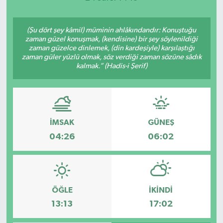
(Şu dört şey kâmil) müminin ahlâkındandır: Konuştuğu
zaman güzel konuşmak, (kendisine) bir şey söylenildiği
zaman güzelce dinlemek, (din kardeşiyle) karşılaştığı
zaman güler yüzlü olmak, söz verdiği zaman sözüne sâdık
kalmak.” (Hadis-i Şerif)
İMSAK
GÜNEŞ
04:26
06:02
ÖĞLE
İKINDI
13:13
17:02