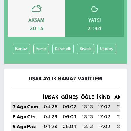
AKŞAM
YATSI
20:15
21:44
Banaz
Eşme
Karahallı
Sivaslı
Ulubey
UŞAK AYLIK NAMAZ VAKITLERI
İMSAK
GÜNEŞ
ÖĞLE
İKINDI
AKŞA
7 Ağu Cum
04:26
06:02
13:13
17:02
20:15
8 Ağu Cts
04:28
06:03
13:13
17:02
20:13
9 Ağu Paz
04:29
06:04
13:13
17:02
20:12