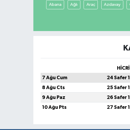
Abana
Ağlı
Araç
Azdavay
K
HİCRİ
7 Ağu Cum
24 Safer 
8 Ağu Cts
25 Safer 
9 Ağu Paz
26 Safer 
10 Ağu Pts
27 Safer 