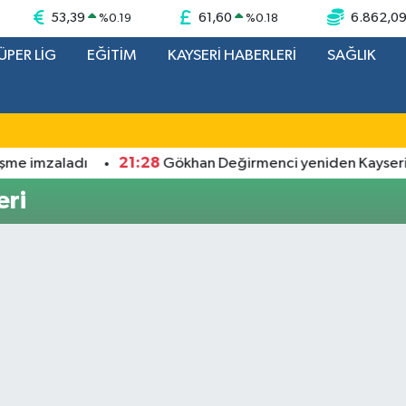
53,39
61,60
6.862,0
%
0.19
%
0.18
ÜPER LİG
EĞİTİM
KAYSERİ HABERLERİ
SAĞLIK
21:28
şme imzaladı
Gökhan Değirmenci yeniden Kayserisp
ri