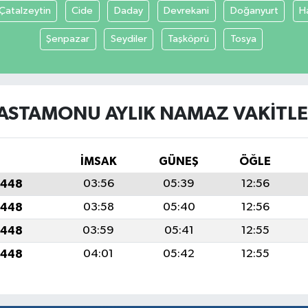
Çatalzeytin
Cide
Daday
Devrekani
Doğanyurt
H
Şenpazar
Seydiler
Taşköprü
Tosya
ASTAMONU AYLIK NAMAZ VAKITLE
İMSAK
GÜNEŞ
ÖĞLE
1448
03:56
05:39
12:56
1448
03:58
05:40
12:56
1448
03:59
05:41
12:55
1448
04:01
05:42
12:55