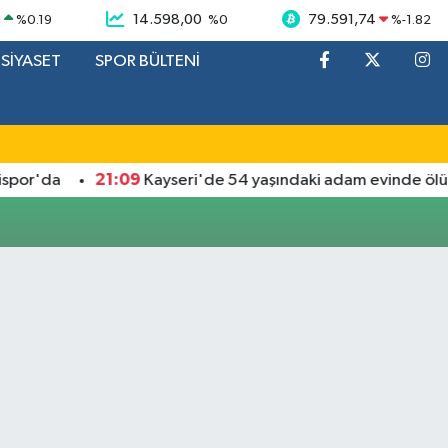
9
14.598,00
79.591,74
%
0.19
%
0
%
-1.82
SİYASET
SPOR BÜLTENİ
21:09
or'da
Kayseri'de 54 yaşındaki adam evinde ölü b