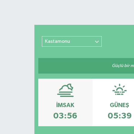
Kastamonu
Güçlü bir mü
İMSAK
GÜNEŞ
03:56
05:39