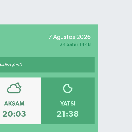
7 Ağustos 2026
24 Safer 1448
adis-i Şerif)
AKŞAM
YATSI
20:03
21:38