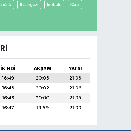
anönü
İhsangazi
İnebolu
Küre
RI
İKINDI
AKŞAM
YATSI
16:49
20:03
21:38
16:48
20:02
21:36
16:48
20:00
21:35
16:47
19:59
21:33