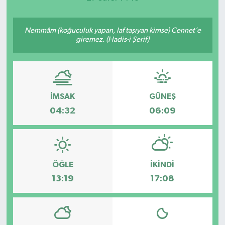
Nemmâm (koğuculuk yapan, laf taşıyan kimse) Cennet’e
giremez. (Hadis-i Şerif)
İMSAK
GÜNEŞ
04:32
06:09
ÖĞLE
İKINDI
13:19
17:08