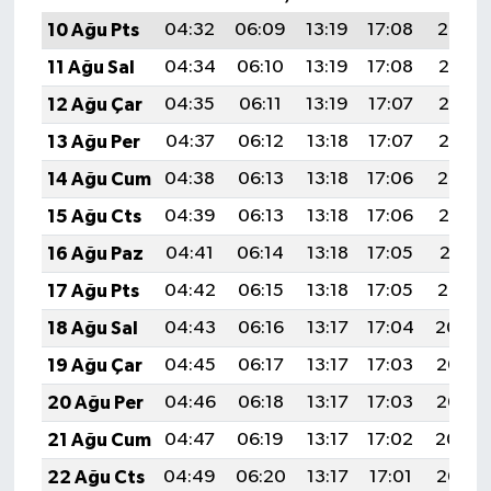
10 Ağu Pts
04:32
06:09
13:19
17:08
20:19
11 Ağu Sal
04:34
06:10
13:19
17:08
20:18
12 Ağu Çar
04:35
06:11
13:19
17:07
20:17
13 Ağu Per
04:37
06:12
13:18
17:07
20:15
14 Ağu Cum
04:38
06:13
13:18
17:06
20:14
15 Ağu Cts
04:39
06:13
13:18
17:06
20:13
16 Ağu Paz
04:41
06:14
13:18
17:05
20:11
17 Ağu Pts
04:42
06:15
13:18
17:05
20:10
18 Ağu Sal
04:43
06:16
13:17
17:04
20:09
19 Ağu Çar
04:45
06:17
13:17
17:03
20:07
20 Ağu Per
04:46
06:18
13:17
17:03
20:06
21 Ağu Cum
04:47
06:19
13:17
17:02
20:04
22 Ağu Cts
04:49
06:20
13:17
17:01
20:03