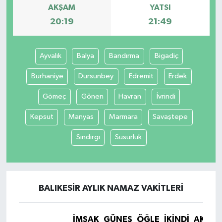
AKŞAM
YATSI
20:19
21:49
Ayvalık
Balya
Bandırma
Bigadiç
Burhaniye
Dursunbey
Edremit
Erdek
Gömeç
Gönen
Havran
İvrindi
Kepsut
Manyas
Marmara
Savaştepe
Sındırgı
Susurluk
BALIKESIR AYLIK NAMAZ VAKITLERI
İMSAK
GÜNEŞ
ÖĞLE
İKINDI
AKŞA