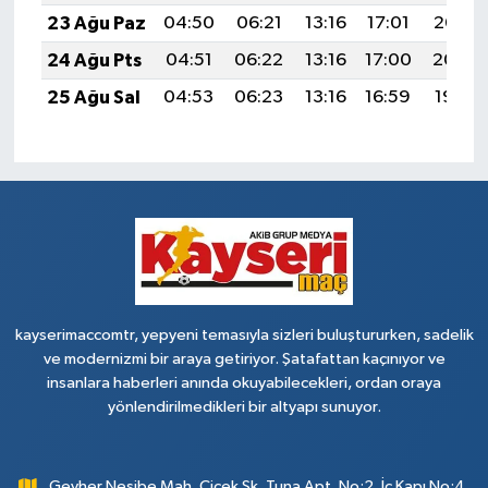
23 Ağu Paz
04:50
06:21
13:16
17:01
20:02
24 Ağu Pts
04:51
06:22
13:16
17:00
20:00
25 Ağu Sal
04:53
06:23
13:16
16:59
19:59
kayserimaccomtr, yepyeni temasıyla sizleri buluştururken, sadelik
ve modernizmi bir araya getiriyor. Şatafattan kaçınıyor ve
insanlara haberleri anında okuyabilecekleri, ordan oraya
yönlendirilmedikleri bir altyapı sunuyor.
Gevher Nesibe Mah. Çiçek Sk. Tuna Apt. No:2, İç Kapı No:4,