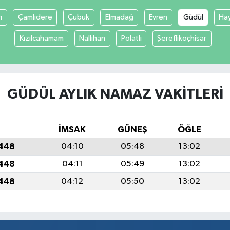
ı
Çamlıdere
Çubuk
Elmadağ
Evren
Güdül
Ha
Kızılcahamam
Nallıhan
Polatlı
Şereflikoçhisar
GÜDÜL AYLIK NAMAZ VAKITLERI
İMSAK
GÜNEŞ
ÖĞLE
1448
04:10
05:48
13:02
1448
04:11
05:49
13:02
1448
04:12
05:50
13:02