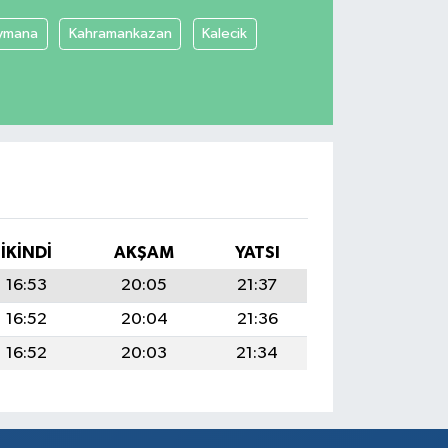
ymana
Kahramankazan
Kalecik
İKINDI
AKŞAM
YATSI
16:53
20:05
21:37
16:52
20:04
21:36
16:52
20:03
21:34