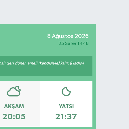
8 Ağustos 2026
25 Safer 1448
malı geri döner, ameli (kendisiyle) kalır. (Hadis-i
AKŞAM
YATSI
20:05
21:37