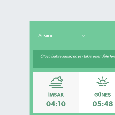
Ankara
Ölüyü (kabre kadar) üç şey takip eder: Âile fertle
İMSAK
GÜNEŞ
04:10
05:48