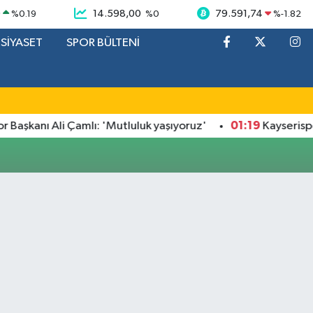
9
14.598,00
79.591,74
%
0.19
%
0
%
-1.82
SİYASET
SPOR BÜLTENİ
01:19
Başkanı Ali Çamlı: 'Mutluluk yaşıyoruz'
Kayserispor 