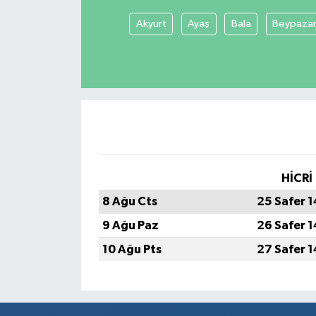
Akyurt
Ayaş
Bala
Beypazar
HİCRİ
8 Ağu Cts
25 Safer 
9 Ağu Paz
26 Safer 
10 Ağu Pts
27 Safer 