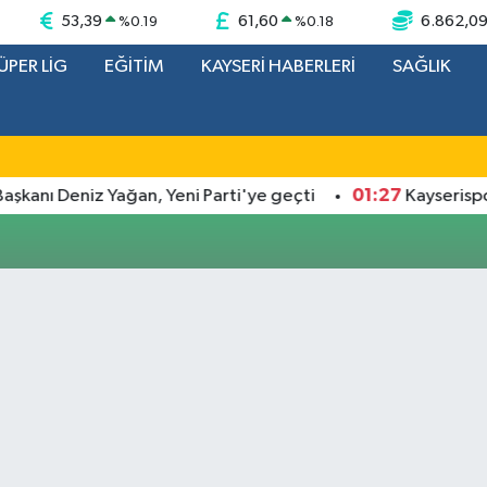
53,39
61,60
6.862,0
%
0.19
%
0.18
ÜPER LİG
EĞİTİM
KAYSERİ HABERLERİ
SAĞLIK
01:27
kanı Deniz Yağan, Yeni Parti'ye geçti
Kayserispor 