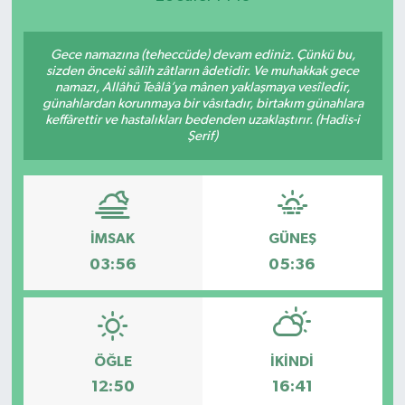
Gece namazına (teheccüde) devam ediniz. Çünkü bu,
sizden önceki sâlih zâtların âdetidir. Ve muhakkak gece
namazı, Allâhü Teâlâ’ya mânen yaklaşmaya vesîledir,
günahlardan korunmaya bir vâsıtadır, birtakım günahlara
keffârettir ve hastalıkları bedenden uzaklaştırır. (Hadis-i
Şerif)
İMSAK
GÜNEŞ
03:56
05:36
ÖĞLE
İKINDI
12:50
16:41