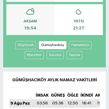
AKŞAM
YATSI
19:54
21:27
Göynücek
Gümüşhacıköy
Hamamözü
Merzifon
Suluova
Taşova
GÜMÜŞHACIKÖY AYLIK NAMAZ VAKITLERI
İMSAK
GÜNEŞ
ÖĞLE
İKINDI
AKŞA
9 Ağu Paz
03:56
05:36
12:50
16:41
19:54