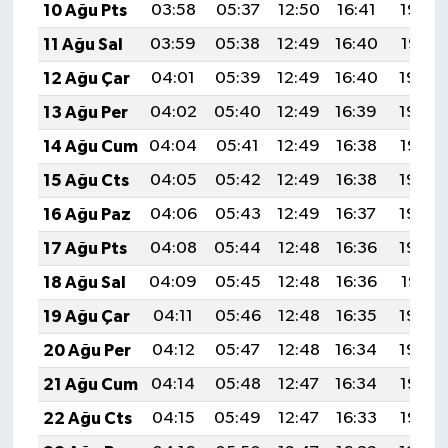
10 Ağu Pts
03:58
05:37
12:50
16:41
19:52
11 Ağu Sal
03:59
05:38
12:49
16:40
19:51
12 Ağu Çar
04:01
05:39
12:49
16:40
19:50
13 Ağu Per
04:02
05:40
12:49
16:39
19:48
14 Ağu Cum
04:04
05:41
12:49
16:38
19:47
15 Ağu Cts
04:05
05:42
12:49
16:38
19:46
16 Ağu Paz
04:06
05:43
12:49
16:37
19:44
17 Ağu Pts
04:08
05:44
12:48
16:36
19:43
18 Ağu Sal
04:09
05:45
12:48
16:36
19:41
19 Ağu Çar
04:11
05:46
12:48
16:35
19:40
20 Ağu Per
04:12
05:47
12:48
16:34
19:39
21 Ağu Cum
04:14
05:48
12:47
16:34
19:37
22 Ağu Cts
04:15
05:49
12:47
16:33
19:36