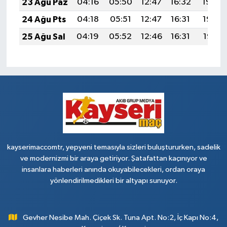
23 Ağu Paz
04:16
05:50
12:47
16:32
19:34
24 Ağu Pts
04:18
05:51
12:47
16:31
19:33
25 Ağu Sal
04:19
05:52
12:46
16:31
19:31
kayserimaccomtr, yepyeni temasıyla sizleri buluştururken, sadelik
ve modernizmi bir araya getiriyor. Şatafattan kaçınıyor ve
insanlara haberleri anında okuyabilecekleri, ordan oraya
yönlendirilmedikleri bir altyapı sunuyor.
Gevher Nesibe Mah. Çiçek Sk. Tuna Apt. No:2, İç Kapı No:4,