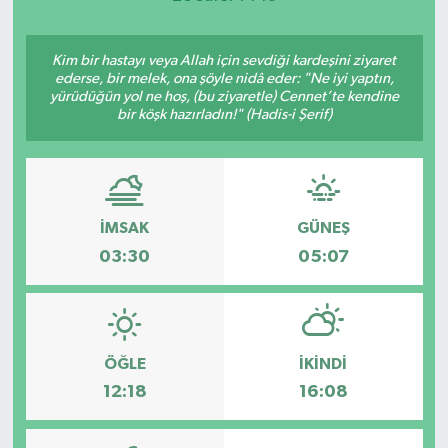
Kim bir hastayı veya Allah için sevdiği kardeşini ziyaret
ederse, bir melek, ona şöyle nidâ eder: "Ne iyi yaptın,
yürüdüğün yol ne hoş, (bu ziyaretle) Cennet’te kendine
bir köşk hazırladın!" (Hadis-i Şerif)
İMSAK
GÜNEŞ
03:30
05:07
ÖĞLE
İKINDI
12:18
16:08