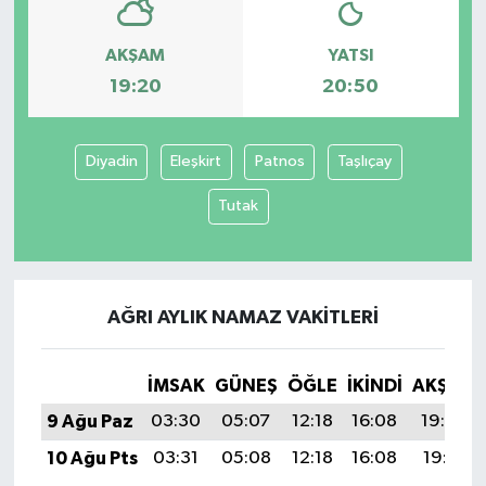
AKŞAM
YATSI
19:20
20:50
Diyadin
Eleşkirt
Patnos
Taşlıçay
Tutak
AĞRI AYLIK NAMAZ VAKITLERI
İMSAK
GÜNEŞ
ÖĞLE
İKINDI
AKŞAM
9 Ağu Paz
03:30
05:07
12:18
16:08
19:20
10 Ağu Pts
03:31
05:08
12:18
16:08
19:19