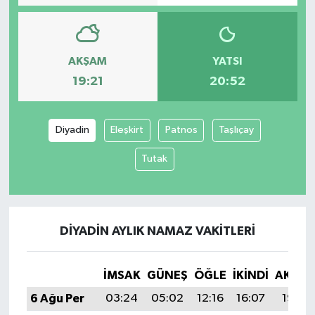
AKŞAM
YATSI
19:21
20:52
Diyadin
Eleşkirt
Patnos
Taşlıçay
Tutak
DIYADIN AYLIK NAMAZ VAKITLERI
İMSAK
GÜNEŞ
ÖĞLE
İKINDI
AKŞA
6 Ağu Per
03:24
05:02
12:16
16:07
19:21