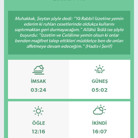
Muhakkak, Şeytan şöyle dedi: "Yâ Rabbi! İzzetine yemin
ederim ki ruhları cesetlerinde oldukça kullarını
saptırmaktan geri durmayacağım." Allâhü Teâlâ ise şöyle
buyurdu: "İzzetim ve Celâlime yemin olsun ki onlar
benden mağfiret talep ettikleri müddetçe ben de onları
affetmeye devam edeceğim." (Hadis-i Şerif)
İMSAK
GÜNEŞ
03:24
05:02
ÖĞLE
İKINDI
12:16
16:07