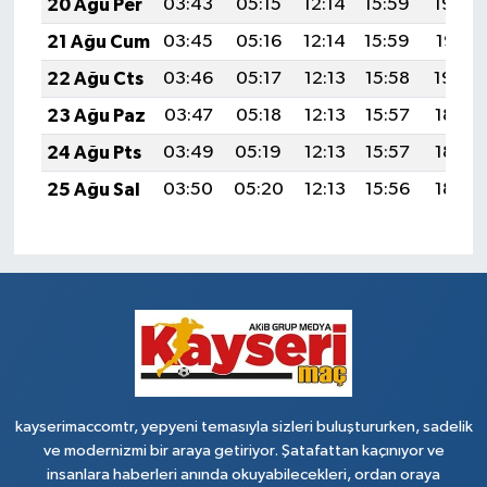
20 Ağu Per
03:43
05:15
12:14
15:59
19:03
21 Ağu Cum
03:45
05:16
12:14
15:59
19:01
22 Ağu Cts
03:46
05:17
12:13
15:58
19:00
23 Ağu Paz
03:47
05:18
12:13
15:57
18:58
24 Ağu Pts
03:49
05:19
12:13
15:57
18:57
25 Ağu Sal
03:50
05:20
12:13
15:56
18:55
kayserimaccomtr, yepyeni temasıyla sizleri buluştururken, sadelik
ve modernizmi bir araya getiriyor. Şatafattan kaçınıyor ve
insanlara haberleri anında okuyabilecekleri, ordan oraya