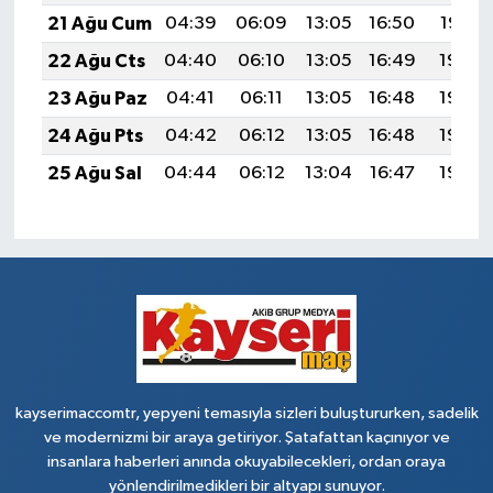
21 Ağu Cum
04:39
06:09
13:05
16:50
19:52
22 Ağu Cts
04:40
06:10
13:05
16:49
19:50
23 Ağu Paz
04:41
06:11
13:05
16:48
19:49
24 Ağu Pts
04:42
06:12
13:05
16:48
19:48
25 Ağu Sal
04:44
06:12
13:04
16:47
19:46
kayserimaccomtr, yepyeni temasıyla sizleri buluştururken, sadelik
ve modernizmi bir araya getiriyor. Şatafattan kaçınıyor ve
insanlara haberleri anında okuyabilecekleri, ordan oraya
yönlendirilmedikleri bir altyapı sunuyor.