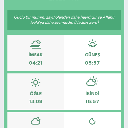
Güçlü bir mümin, zayıf olandan daha hayırlıdır ve Allâhü
Teâlâ’ya daha sevimlidir. (Hadis-i Şerif)
İMSAK
GÜNEŞ
04:21
05:57
ÖĞLE
İKINDI
13:08
16:57