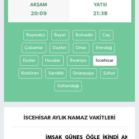
AKŞAM
YATSI
20:09
21:38
Başmakçı
Bayat
Bolvadin
Çay
Çobanlar
Dazkırı
Dinar
Emirdağ
Evciler
Hocalar
İhsaniye
İscehisar
Kızılören
Sandıklı
Sinanpaşa
Şuhut
Sultandağı
İSCEHISAR AYLIK NAMAZ VAKITLERI
İMSAK
GÜNEŞ
ÖĞLE
İKINDI
AKŞA