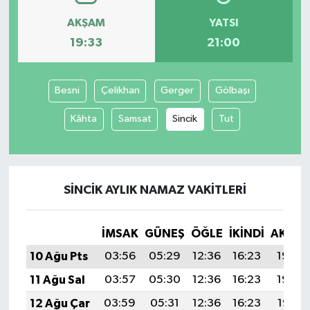
AKŞAM
YATSI
19:33
21:00
Besni
Çelikhan
Gerger
Gölbaşı
Kâhta
Samsat
Sincik
Tut
SINCIK AYLIK NAMAZ VAKITLERI
İMSAK
GÜNEŞ
ÖĞLE
İKINDI
AKŞA
10 Ağu Pts
03:56
05:29
12:36
16:23
19:33
11 Ağu Sal
03:57
05:30
12:36
16:23
19:32
12 Ağu Çar
03:59
05:31
12:36
16:23
19:31