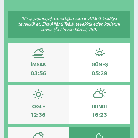
(Bir iş yapmaya) azmettiğin zaman Allâhü Teâlâ’ya
tevekkül et. Zira Allâhü Teâlâ, tevekkül eden kullarını
sever. (Âl-i İmrân Sûresi, 159)
İMSAK
GÜNEŞ
03:56
05:29
ÖĞLE
İKINDI
12:36
16:23