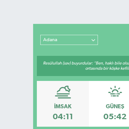
Adana
Resûlullah (sav) buyurdular: “Ben, haklı bile ol
ortasında bir köşke kefil
İMSAK
GÜNEŞ
04:11
05:42