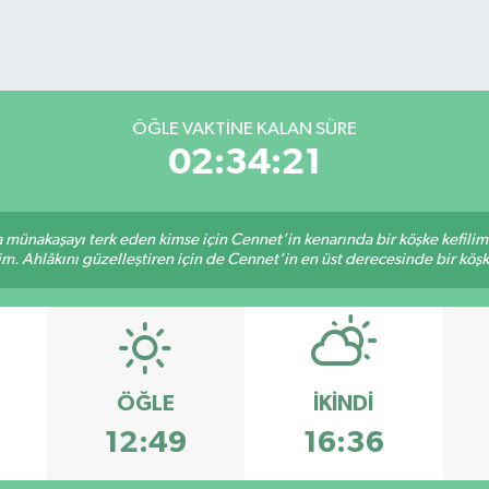
ÖĞLE VAKTİNE KALAN SÜRE
02:34:21
sa münakaşayı terk eden kimse için Cennet’in kenarında bir köşke kefili
im. Ahlâkını güzelleştiren için de Cennet’in en üst derecesinde bir köşke
ÖĞLE
İKINDI
12:49
16:36