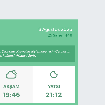
8 Ağustos 2026
25 Safer 1448
m. Şaka bile olsa yalan söylemeyen için Cennet’in
 kefilim.” (Hadis-i Şerif)
AKŞAM
YATSI
19:46
21:12