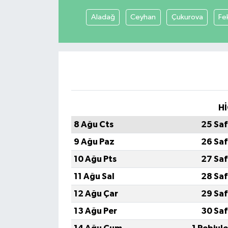
Aladağ
Ceyhan
Çukurova
Fe
Hİ
8 Ağu Cts
25 Saf
9 Ağu Paz
26 Saf
10 Ağu Pts
27 Saf
11 Ağu Sal
28 Saf
12 Ağu Çar
29 Saf
13 Ağu Per
30 Saf