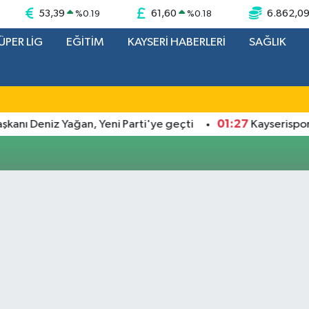
53,39
61,60
6.862,0
%
0.19
%
0.18
ÜPER LİG
EĞİTİM
KAYSERİ HABERLERİ
SAĞLIK
01:27
nı Deniz Yağan, Yeni Parti'ye geçti
Kayserispor Ba