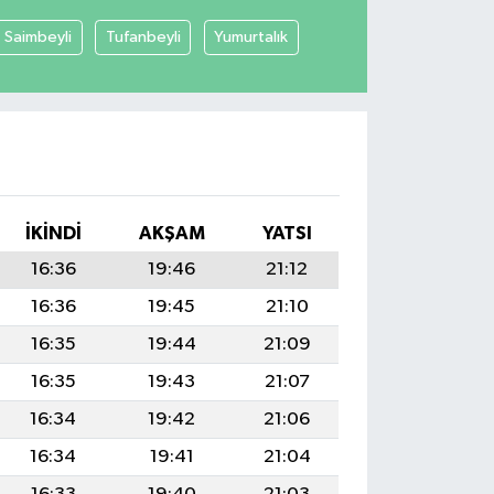
Saimbeyli
Tufanbeyli
Yumurtalık
İKINDI
AKŞAM
YATSI
16:36
19:46
21:12
16:36
19:45
21:10
16:35
19:44
21:09
16:35
19:43
21:07
16:34
19:42
21:06
16:34
19:41
21:04