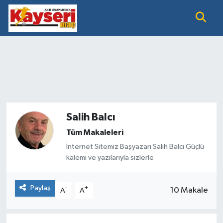
EĞİTİM
Nöbetçi Eczaneler
KAYSERİ HABER
Hava Durumu
KAYSERİSPOR
Namaz Vakitleri
SAĞLIK
Trafik Durumu
Salih Balcı
Tüm Makaleleri
SİYASET GÜNDEMİ
Süper Lig Puan Durumu ve Fikstür
İnternet Sitemiz Başyazarı Salih Balcı Güçlü
kalemi ve yazılarıyla sizlerle
SPOR BÜLTENİ
Tüm Manşetler
Paylaş
-
+
SÜPER LİG
Son Dakika Haberleri
10 Makale
A
A
Haber Arşivi