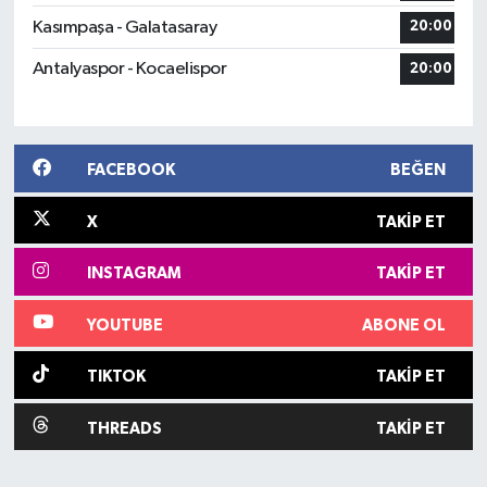
Kasımpaşa - Galatasaray
20:00
Antalyaspor - Kocaelispor
20:00
FACEBOOK
BEĞEN
X
TAKIP ET
INSTAGRAM
TAKIP ET
YOUTUBE
ABONE OL
TIKTOK
TAKIP ET
THREADS
TAKIP ET