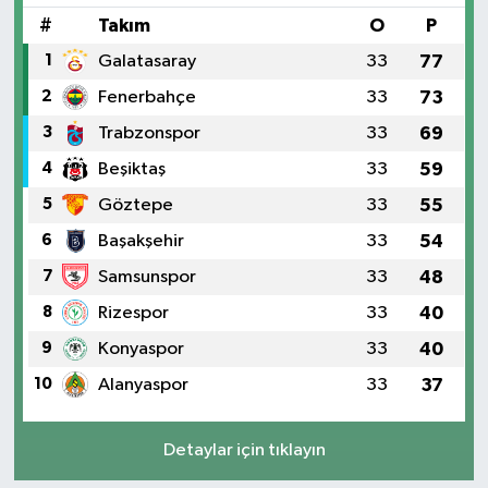
#
Takım
O
P
1
Galatasaray
33
77
2
Fenerbahçe
33
73
3
Trabzonspor
33
69
4
Beşiktaş
33
59
5
Göztepe
33
55
6
Başakşehir
33
54
7
Samsunspor
33
48
8
Rizespor
33
40
9
Konyaspor
33
40
10
Alanyaspor
33
37
Detaylar için tıklayın