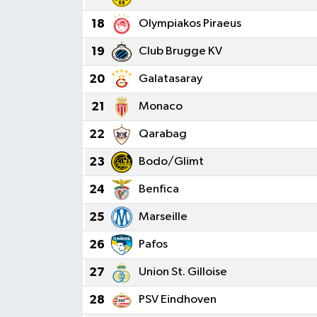
18
Olympiakos Piraeus
19
Club Brugge KV
20
Galatasaray
21
Monaco
22
Qarabag
23
Bodo/Glimt
24
Benfica
25
Marseille
26
Pafos
27
Union St. Gilloise
28
PSV Eindhoven