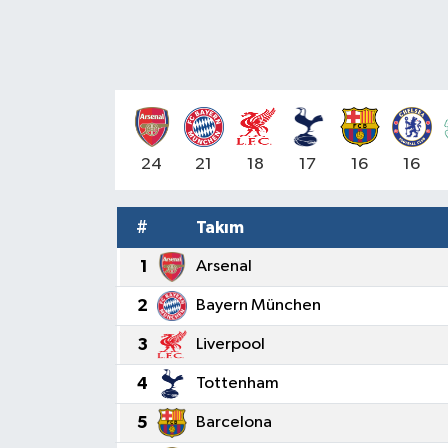
24
21
18
17
16
16
#
Takım
1
Arsenal
2
Bayern München
3
Liverpool
4
Tottenham
5
Barcelona