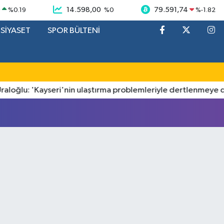
9
14.598,00
79.591,74
%
0.19
%
0
%
-1.82
SİYASET
SPOR BÜLTENİ
oğlu: 'Kayseri'nin ulaştırma problemleriyle dertlenmeye de