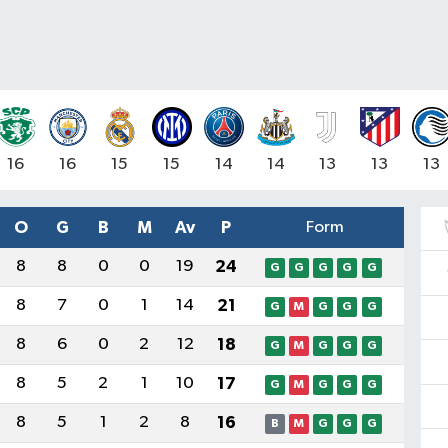
16
16
15
15
14
14
13
13
13
O
G
B
M
Av
P
Form
8
8
0
0
19
24
G
G
G
G
G
8
7
0
1
14
21
G
M
G
G
G
8
6
0
2
12
18
G
M
G
G
G
8
5
2
1
10
17
G
M
G
G
G
8
5
1
2
8
16
B
M
G
G
G