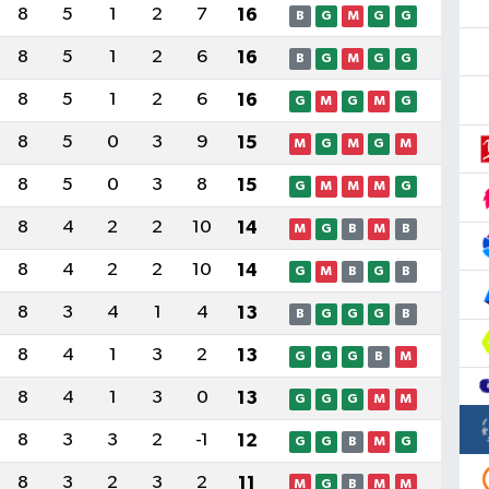
8
5
1
2
7
16
B
G
M
G
G
8
5
1
2
6
16
B
G
M
G
G
8
5
1
2
6
16
G
M
G
M
G
8
5
0
3
9
15
M
G
M
G
M
8
5
0
3
8
15
G
M
M
M
G
8
4
2
2
10
14
M
G
B
M
B
8
4
2
2
10
14
G
M
B
G
B
8
3
4
1
4
13
B
G
G
G
B
8
4
1
3
2
13
G
G
G
B
M
8
4
1
3
0
13
G
G
G
M
M
8
3
3
2
-1
12
G
G
B
M
G
8
3
2
3
2
11
M
G
B
M
M