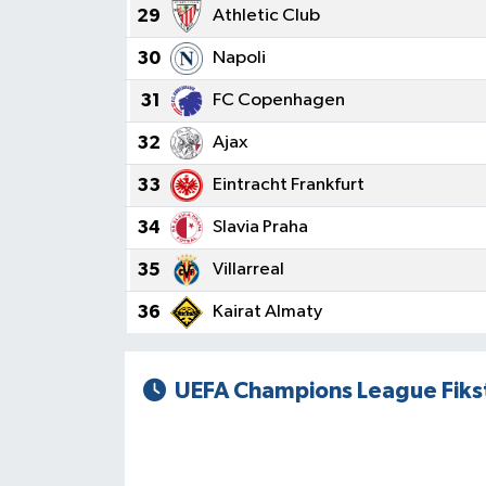
29
Athletic Club
30
Napoli
31
FC Copenhagen
32
Ajax
33
Eintracht Frankfurt
34
Slavia Praha
35
Villarreal
36
Kairat Almaty
UEFA Champions League Fiks