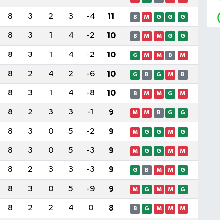
8
3
2
3
-4
11
B
M
G
G
G
8
3
1
4
-2
10
B
M
M
G
G
8
3
1
4
-2
10
G
M
M
B
M
8
2
4
2
-6
10
G
B
G
M
B
8
3
1
4
-8
10
B
M
M
G
M
8
2
3
3
-1
9
M
M
B
G
G
8
3
0
5
-2
9
M
G
G
M
G
8
3
0
5
-3
9
M
G
G
M
M
8
2
3
3
-3
9
G
B
M
M
G
8
3
0
5
-9
9
M
G
M
M
G
8
2
2
4
0
8
B
G
M
M
M