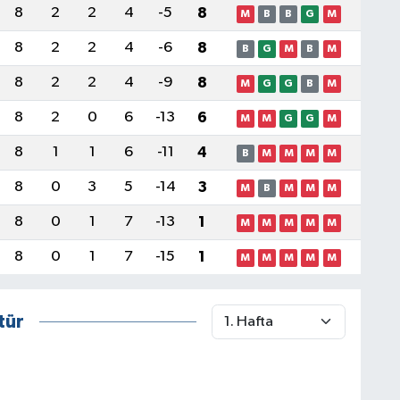
8
2
2
4
-5
8
M
B
B
G
M
8
2
2
4
-6
8
B
G
M
B
M
8
2
2
4
-9
8
M
G
G
B
M
8
2
0
6
-13
6
M
M
G
G
M
8
1
1
6
-11
4
B
M
M
M
M
8
0
3
5
-14
3
M
B
M
M
M
8
0
1
7
-13
1
M
M
M
M
M
8
0
1
7
-15
1
M
M
M
M
M
tür