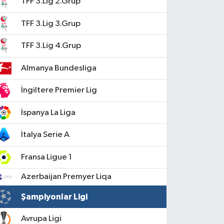
TFF 3.Lig 2.Grup
TFF 3.Lig 3.Grup
TFF 3.Lig 4.Grup
Almanya Bundesliga
İngiltere Premier Lig
İspanya La Liga
İtalya Serie A
Fransa Ligue 1
Azerbaijan Premyer Liqa
Şampiyonlar Ligi
Avrupa Ligi