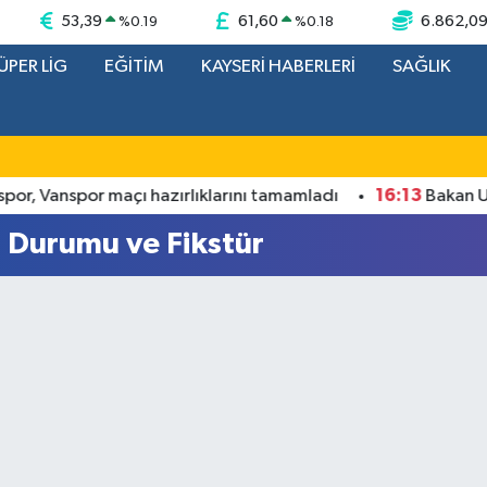
53,39
61,60
6.862,0
%
0.19
%
0.18
ÜPER LİG
EĞİTİM
KAYSERİ HABERLERİ
SAĞLIK
16:13
, Vanspor maçı hazırlıklarını tamamladı
Bakan Ural
 Durumu ve Fikstür