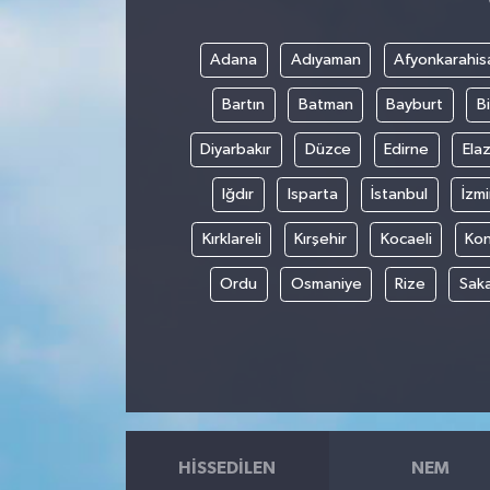
Adana
Adıyaman
Afyonkarahis
Bartın
Batman
Bayburt
Bi
Diyarbakır
Düzce
Edirne
Elaz
Iğdır
Isparta
İstanbul
İzmi
Kırklareli
Kırşehir
Kocaeli
Ko
Ordu
Osmaniye
Rize
Sak
HISSEDILEN
NEM