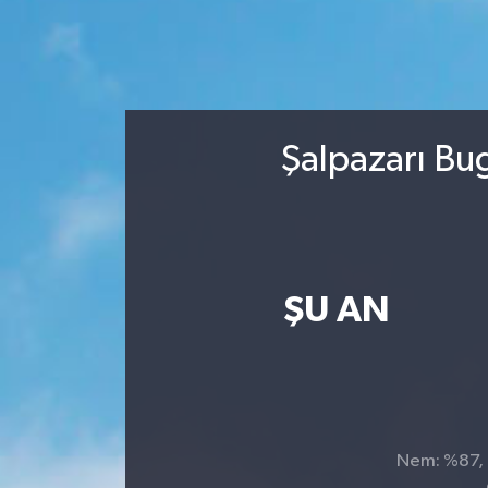
Şalpazarı Bu
ŞU AN
Nem: %87, H