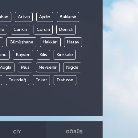
8
ahan
Artvin
Aydın
Balıkesir
le
Çankırı
Çorum
Denizli
Gümüşhane
Hakkâri
Hatay
onu
Kayseri
Kilis
Kırıkkale
Muğla
Muş
Nevşehir
Niğde
Tekirdağ
Tokat
Trabzon
ÇIY
GÖRÜŞ