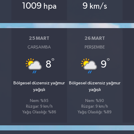
1009
9
hpa
km/s
25 MART
26 MART
ÇARŞAMBA
PERŞEMBE
°
°
8
9
Bölgesel düzensiz yağmur
Bölgesel düzensiz yağmur
yağışlı
yağışlı
Nem: %95
Nem: %90
Rüzgar: 9 km/h
Rüzgar: 9 km/h
Yağış Olasılığı: %86
Yağış Olasılığı: %89