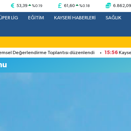
53,39
61,60
6.862,0
%
0.19
%
0.18
ÜPER LİG
EĞİTİM
KAYSERİ HABERLERİ
SAĞLIK
15:56
el Değerlendirme Toplantısı düzenlendi
Kayserispo
mu