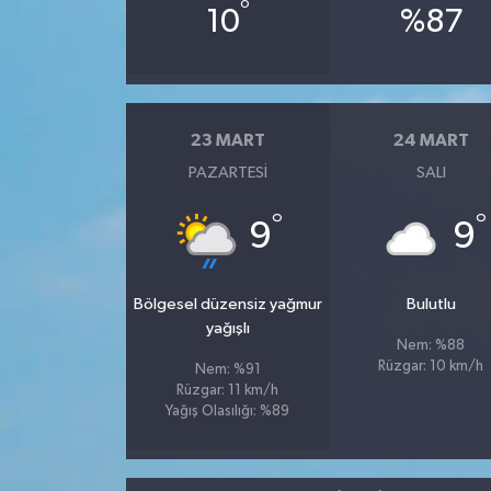
°
10
%87
23 MART
24 MART
PAZARTESI
SALI
°
°
9
9
Bölgesel düzensiz yağmur
Bulutlu
yağışlı
Nem: %88
Rüzgar: 10 km/h
Nem: %91
Rüzgar: 11 km/h
Yağış Olasılığı: %89