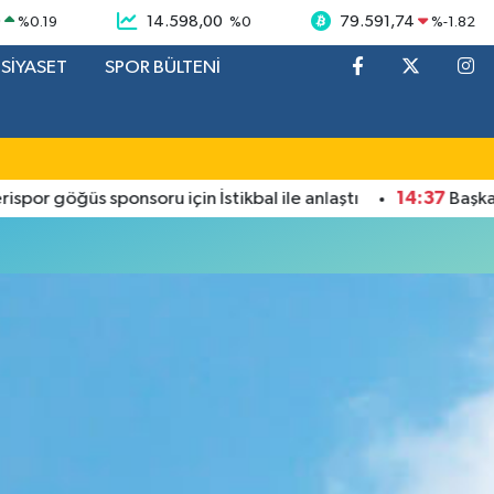
9
14.598,00
79.591,74
%
0.19
%
0
%
-1.82
SİYASET
SPOR BÜLTENİ
14:37
r göğüs sponsoru için İstikbal ile anlaştı
Başkan Öz