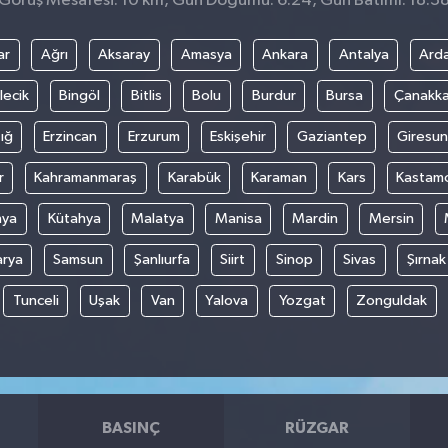
Görüş Mesafesi: 10 km, Gün Doğumu: 6:24, Gün Batımı: 18:3
ar
Ağrı
Aksaray
Amasya
Ankara
Antalya
Ard
lecik
Bingöl
Bitlis
Bolu
Burdur
Bursa
Çanakka
ığ
Erzincan
Erzurum
Eskişehir
Gaziantep
Giresun
r
Kahramanmaraş
Karabük
Karaman
Kars
Kastam
nya
Kütahya
Malatya
Manisa
Mardin
Mersin
arya
Samsun
Şanlıurfa
Siirt
Sinop
Sivas
Şırnak
Tunceli
Uşak
Van
Yalova
Yozgat
Zonguldak
BASINÇ
RÜZGAR