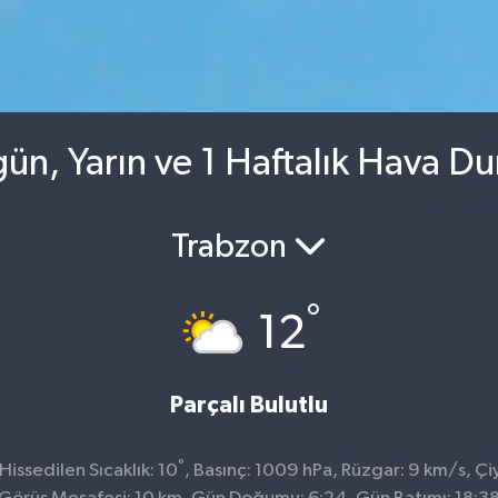
gün, Yarın ve 1 Haftalık Hava D
Trabzon
°
12
Parçalı Bulutlu
°
issedilen Sıcaklık: 10
, Basınç: 1009 hPa, Rüzgar: 9 km/s, Çiy