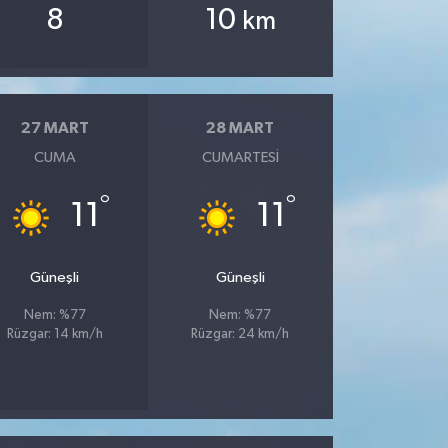
8
10
km
27 MART
28 MART
CUMA
CUMARTESI
°
°
11
11
Güneşli
Güneşli
Nem: %77
Nem: %77
Rüzgar: 14 km/h
Rüzgar: 24 km/h