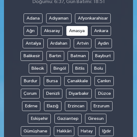
Doğumu: 6:37, Gün Batımı: 18:51
Adana
Adıyaman
Afyonkarahisar
Ağrı
Aksaray
Amasya
Ankara
Antalya
Ardahan
Artvin
Aydın
Balıkesir
Bartın
Batman
Bayburt
Bilecik
Bingöl
Bitlis
Bolu
Burdur
Bursa
Çanakkale
Çankırı
Çorum
Denizli
Diyarbakır
Düzce
Edirne
Elazığ
Erzincan
Erzurum
Eskişehir
Gaziantep
Giresun
Gümüşhane
Hakkâri
Hatay
Iğdır