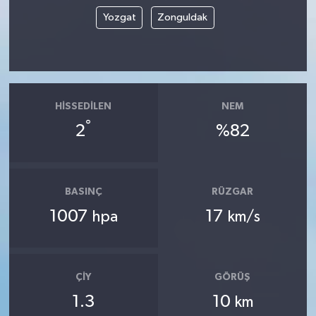
Yozgat
Zonguldak
HISSEDILEN
NEM
°
2
%82
BASINÇ
RÜZGAR
1007
17
hpa
km/s
ÇIY
GÖRÜŞ
1.3
10
km