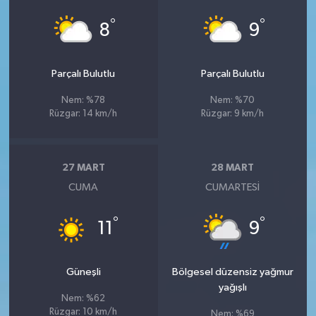
°
°
8
9
Parçalı Bulutlu
Parçalı Bulutlu
Nem: %78
Nem: %70
Rüzgar: 14 km/h
Rüzgar: 9 km/h
27 MART
28 MART
CUMA
CUMARTESI
°
°
11
9
Güneşli
Bölgesel düzensiz yağmur
yağışlı
Nem: %62
Rüzgar: 10 km/h
Nem: %69