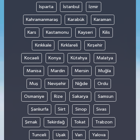
Isparta
İstanbul
İzmir
Kahramanmaraş
Karabük
Karaman
Kars
Kastamonu
Kayseri
Kilis
Kırıkkale
Kırklareli
Kırşehir
Kocaeli
Konya
Kütahya
Malatya
Manisa
Mardin
Mersin
Muğla
Muş
Nevşehir
Niğde
Ordu
Osmaniye
Rize
Sakarya
Samsun
Şanlıurfa
Siirt
Sinop
Sivas
Şırnak
Tekirdağ
Tokat
Trabzon
Tunceli
Uşak
Van
Yalova