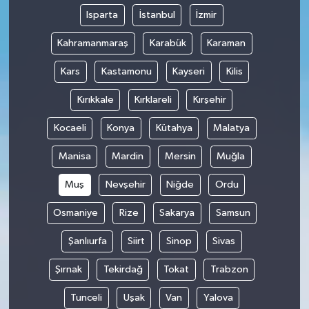
Isparta
İstanbul
İzmir
Kahramanmaraş
Karabük
Karaman
Kars
Kastamonu
Kayseri
Kilis
Kırıkkale
Kırklareli
Kırşehir
Kocaeli
Konya
Kütahya
Malatya
Manisa
Mardin
Mersin
Muğla
Muş
Nevşehir
Niğde
Ordu
Osmaniye
Rize
Sakarya
Samsun
Şanlıurfa
Siirt
Sinop
Sivas
Şırnak
Tekirdağ
Tokat
Trabzon
Tunceli
Uşak
Van
Yalova