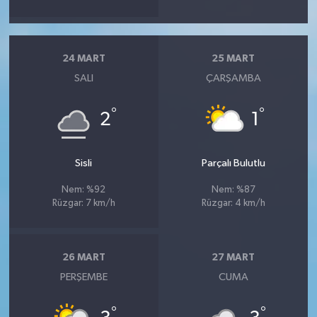
24 MART
25 MART
SALI
ÇARŞAMBA
°
°
2
1
Sisli
Parçalı Bulutlu
Nem: %92
Nem: %87
Rüzgar: 7 km/h
Rüzgar: 4 km/h
26 MART
27 MART
PERŞEMBE
CUMA
°
°