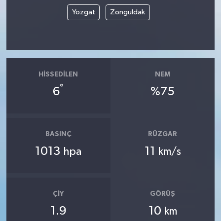
Yozgat
Zonguldak
HISSEDILEN
NEM
°
6
%75
BASINÇ
RÜZGAR
1013
11
hpa
km/s
ÇIY
GÖRÜŞ
1.9
10
km