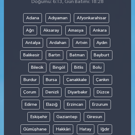
Doğumu: 6:13, Gün Batımı: 18:28
Adana
Adıyaman
Afyonkarahisar
Ağrı
Aksaray
Amasya
Ankara
Antalya
Ardahan
Artvin
Aydın
Balıkesir
Bartın
Batman
Bayburt
Bilecik
Bingöl
Bitlis
Bolu
Burdur
Bursa
Çanakkale
Çankırı
Çorum
Denizli
Diyarbakır
Düzce
Edirne
Elazığ
Erzincan
Erzurum
Eskişehir
Gaziantep
Giresun
Gümüşhane
Hakkâri
Hatay
Iğdır