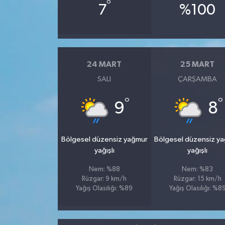
°
7
%100
24 MART
25 MART
SALI
ÇARŞAMBA
°
°
9
8
Bölgesel düzensiz yağmur
Bölgesel düzensiz y
yağışlı
yağışlı
Nem: %88
Nem: %83
Rüzgar: 9 km/h
Rüzgar: 15 km/h
Yağış Olasılığı: %89
Yağış Olasılığı: %8