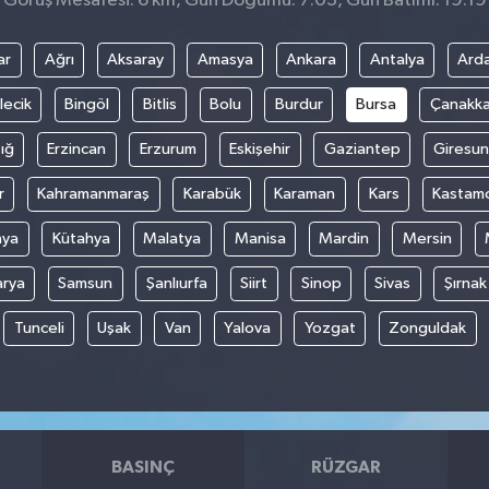
Görüş Mesafesi: 6 km, Gün Doğumu: 7:03, Gün Batımı: 19:19
ar
Ağrı
Aksaray
Amasya
Ankara
Antalya
Ard
lecik
Bingöl
Bitlis
Bolu
Burdur
Bursa
Çanakka
ığ
Erzincan
Erzurum
Eskişehir
Gaziantep
Giresun
r
Kahramanmaraş
Karabük
Karaman
Kars
Kastam
nya
Kütahya
Malatya
Manisa
Mardin
Mersin
arya
Samsun
Şanlıurfa
Siirt
Sinop
Sivas
Şırnak
Tunceli
Uşak
Van
Yalova
Yozgat
Zonguldak
BASINÇ
RÜZGAR