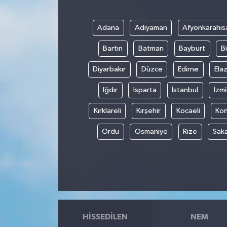
Adana
Adıyaman
Afyonkarahis
Bartın
Batman
Bayburt
Bi
Diyarbakır
Düzce
Edirne
Elaz
Iğdır
Isparta
İstanbul
İzmi
Kırklareli
Kırşehir
Kocaeli
Ko
Ordu
Osmaniye
Rize
Sak
HISSEDILEN
NEM