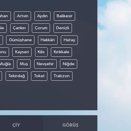
ahan
Artvin
Aydın
Balıkesir
le
Çankırı
Çorum
Denizli
Gümüşhane
Hakkâri
Hatay
onu
Kayseri
Kilis
Kırıkkale
Muğla
Muş
Nevşehir
Niğde
Tekirdağ
Tokat
Trabzon
ÇIY
GÖRÜŞ