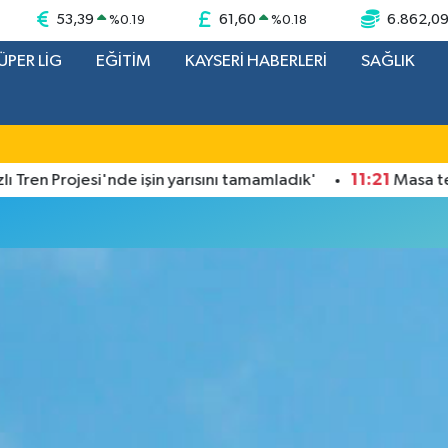
53,39
61,60
6.862,0
%
0.19
%
0.18
ÜPER LİG
EĞİTİM
KAYSERİ HABERLERİ
SAĞLIK
11:21
ren Projesi'nde işin yarısını tamamladık'
Masa tenisi