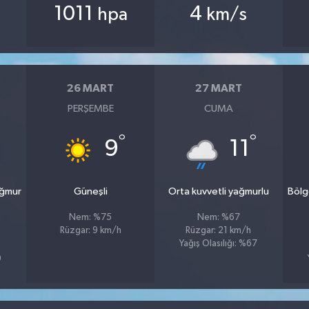
1011
4
hpa
km/s
26 MART
27 MART
PERŞEMBE
CUMA
°
°
9
11
ağmur
Güneşli
Orta kuvvetli yağmurlu
Bölg
Nem: %75
Nem: %67
Rüzgar: 9 km/h
Rüzgar: 21 km/h
Yağış Olasılığı: %67
9