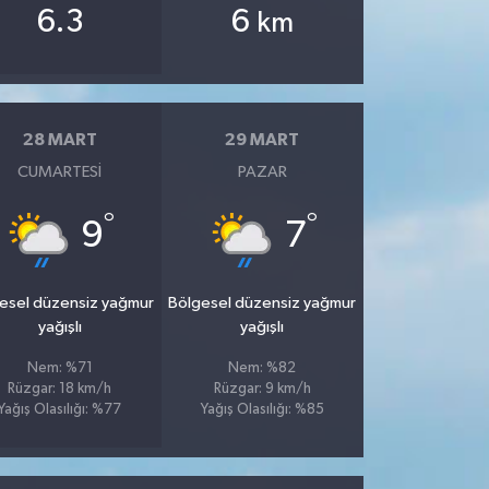
6.3
6
km
28 MART
29 MART
CUMARTESI
PAZAR
°
°
9
7
esel düzensiz yağmur
Bölgesel düzensiz yağmur
yağışlı
yağışlı
Nem: %71
Nem: %82
Rüzgar: 18 km/h
Rüzgar: 9 km/h
Yağış Olasılığı: %77
Yağış Olasılığı: %85