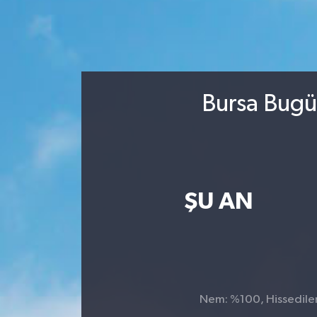
Bursa Bugü
ŞU AN
Nem: %100, Hissedilen 