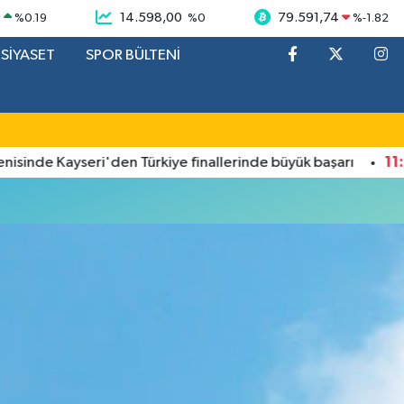
9
14.598,00
79.591,74
%
0.19
%
0
%
-1.82
SİYASET
SPOR BÜLTENİ
11:18
nde Kayseri'den Türkiye finallerinde büyük başarı
B