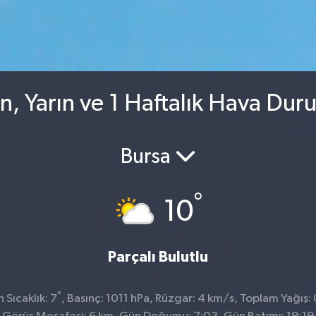
n, Yarın ve 1 Haftalık Hava Dur
Bursa
°
10
Parçalı Bulutlu
°
Sıcaklık: 7
, Basınç: 1011 hPa, Rüzgar: 4 km/s, Toplam Yağış: