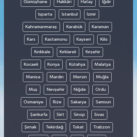
Gümüşhane
Hakkâri
Hatay
Iğdır
Isparta
İstanbul
İzmir
Kahramanmaraş
Karabük
Karaman
Kars
Kastamonu
Kayseri
Kilis
Kırıkkale
Kırklareli
Kırşehir
Kocaeli
Konya
Kütahya
Malatya
Manisa
Mardin
Mersin
Muğla
Muş
Nevşehir
Niğde
Ordu
Osmaniye
Rize
Sakarya
Samsun
Şanlıurfa
Siirt
Sinop
Sivas
Şırnak
Tekirdağ
Tokat
Trabzon