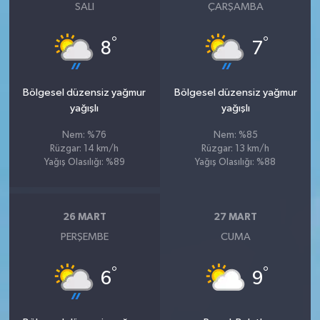
SALI
ÇARŞAMBA
°
°
8
7
Bölgesel düzensiz yağmur
Bölgesel düzensiz yağmur
yağışlı
yağışlı
Nem: %76
Nem: %85
Rüzgar: 14 km/h
Rüzgar: 13 km/h
Yağış Olasılığı: %89
Yağış Olasılığı: %88
26 MART
27 MART
PERŞEMBE
CUMA
°
°
6
9