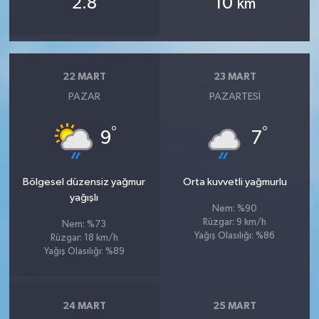
2.8
10
km
22 MART
23 MART
PAZAR
PAZARTESI
°
°
9
7
Bölgesel düzensiz yağmur
Orta kuvvetli yağmurlu
yağışlı
Nem: %90
Rüzgar: 9 km/h
Nem: %73
Yağış Olasılığı: %86
Rüzgar: 18 km/h
Yağış Olasılığı: %89
24 MART
25 MART