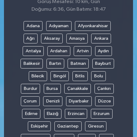
Görüş Mesafesi: 10 km, Gün
Doğumu: 6:36, Gün Batımı: 18:47
Adana
Adıyaman
Afyonkarahisar
Ağrı
Aksaray
Amasya
Ankara
Antalya
Ardahan
Artvin
Aydın
Balıkesir
Bartın
Batman
Bayburt
Bilecik
Bingöl
Bitlis
Bolu
Burdur
Bursa
Çanakkale
Çankırı
Çorum
Denizli
Diyarbakır
Düzce
Edirne
Elazığ
Erzincan
Erzurum
Eskişehir
Gaziantep
Giresun