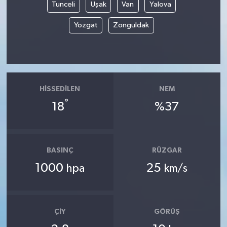
Tunceli
Uşak
Van
Yalova
Yozgat
Zonguldak
HISSEDILEN
NEM
°
18
%37
BASINÇ
RÜZGAR
1000
25
hpa
km/s
ÇIY
GÖRÜŞ