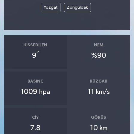
Yozgat
Zonguldak
HISSEDILEN
NEM
°
9
%90
BASINÇ
RÜZGAR
1009
11
hpa
km/s
ÇIY
GÖRÜŞ
7.8
10
km