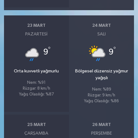
23 MART
24 MART
PAZARTESI
SALI
°
°
9
9
Orta kuvvetli yağmurlu
Bölgesel düzensiz yağmur
yağışlı
Nem: %91
Rüzgar: 8 km/h
Nem: %89
Yağış Olasılığı: %87
Rüzgar: 9 km/h
Yağış Olasılığı: %86
25 MART
26 MART
ÇARŞAMBA
PERŞEMBE