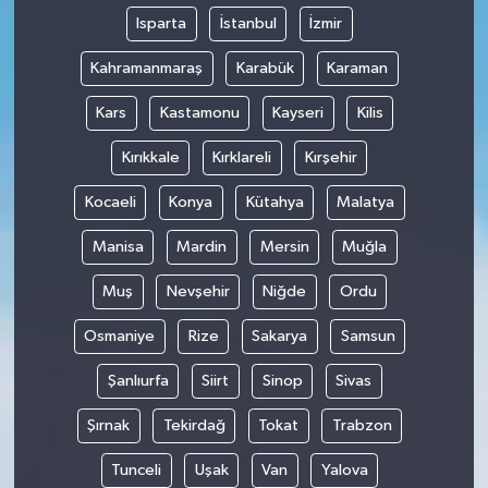
Isparta
İstanbul
İzmir
Kahramanmaraş
Karabük
Karaman
Kars
Kastamonu
Kayseri
Kilis
Kırıkkale
Kırklareli
Kırşehir
Kocaeli
Konya
Kütahya
Malatya
Manisa
Mardin
Mersin
Muğla
Muş
Nevşehir
Niğde
Ordu
Osmaniye
Rize
Sakarya
Samsun
Şanlıurfa
Siirt
Sinop
Sivas
Şırnak
Tekirdağ
Tokat
Trabzon
Tunceli
Uşak
Van
Yalova