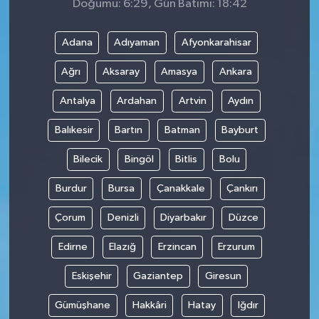
Doğumu: 6:29, Gün Batımı: 18:42
Adana
Adıyaman
Afyonkarahisar
Ağrı
Aksaray
Amasya
Ankara
Antalya
Ardahan
Artvin
Aydın
Balıkesir
Bartın
Batman
Bayburt
Bilecik
Bingöl
Bitlis
Bolu
Burdur
Bursa
Çanakkale
Çankırı
Çorum
Denizli
Diyarbakır
Düzce
Edirne
Elazığ
Erzincan
Erzurum
Eskişehir
Gaziantep
Giresun
Gümüşhane
Hakkâri
Hatay
Iğdır