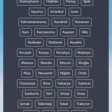
Gümüşhane
Hakkâri
Hatay
Iğdır
Isparta
İstanbul
İzmir
Kahramanmaraş
Karabük
Karaman
Kars
Kastamonu
Kayseri
Kilis
Kırıkkale
Kırklareli
Kırşehir
Kocaeli
Konya
Kütahya
Malatya
Manisa
Mardin
Mersin
Muğla
Muş
Nevşehir
Niğde
Ordu
Osmaniye
Rize
Sakarya
Samsun
Şanlıurfa
Siirt
Sinop
Sivas
Şırnak
Tekirdağ
Tokat
Trabzon