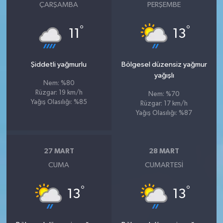
ÇARŞAMBA
PERŞEMBE
°
°
11
13
Şiddetli yağmurlu
Bölgesel düzensiz yağmur
yağışlı
Nem: %80
Rüzgar: 19 km/h
Nem: %70
Yağış Olasılığı: %85
Rüzgar: 17 km/h
Yağış Olasılığı: %87
27 MART
28 MART
CUMA
CUMARTESI
°
°
13
13