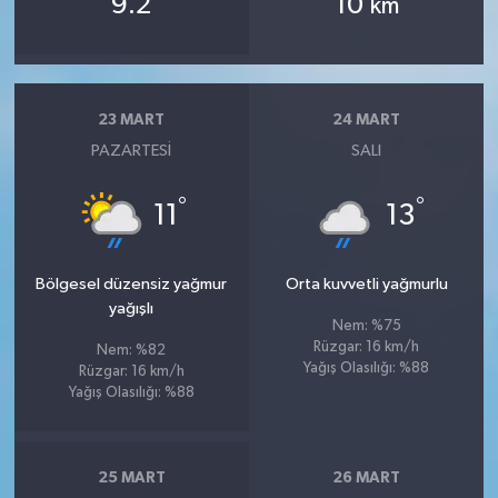
9.2
10
km
23 MART
24 MART
PAZARTESI
SALI
°
°
11
13
Bölgesel düzensiz yağmur
Orta kuvvetli yağmurlu
yağışlı
Nem: %75
Rüzgar: 16 km/h
Nem: %82
Yağış Olasılığı: %88
Rüzgar: 16 km/h
Yağış Olasılığı: %88
25 MART
26 MART