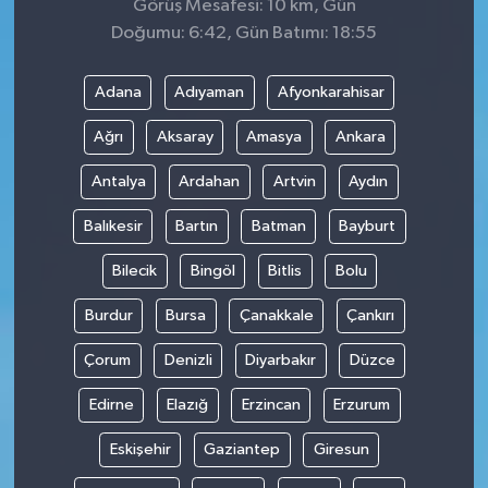
Görüş Mesafesi: 10 km, Gün
Doğumu: 6:42, Gün Batımı: 18:55
Adana
Adıyaman
Afyonkarahisar
Ağrı
Aksaray
Amasya
Ankara
Antalya
Ardahan
Artvin
Aydın
Balıkesir
Bartın
Batman
Bayburt
Bilecik
Bingöl
Bitlis
Bolu
Burdur
Bursa
Çanakkale
Çankırı
Çorum
Denizli
Diyarbakır
Düzce
Edirne
Elazığ
Erzincan
Erzurum
Eskişehir
Gaziantep
Giresun