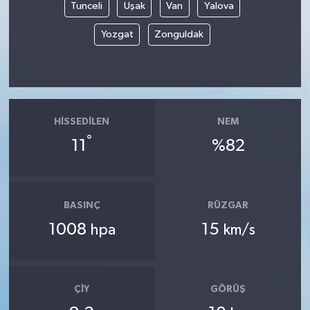
Tunceli
Uşak
Van
Yalova
Yozgat
Zonguldak
HISSEDILEN
NEM
°
11
%82
BASINÇ
RÜZGAR
1008
15
hpa
km/s
ÇIY
GÖRÜŞ