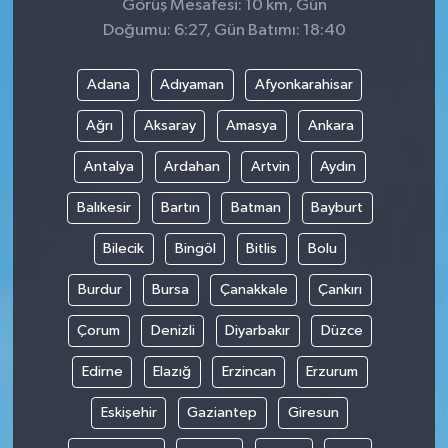
Görüş Mesafesi: 10 km, Gün
Doğumu: 6:27, Gün Batımı: 18:40
Adana
Adıyaman
Afyonkarahisar
Ağrı
Aksaray
Amasya
Ankara
Antalya
Ardahan
Artvin
Aydın
Balıkesir
Bartın
Batman
Bayburt
Bilecik
Bingöl
Bitlis
Bolu
Burdur
Bursa
Çanakkale
Çankırı
Çorum
Denizli
Diyarbakır
Düzce
Edirne
Elazığ
Erzincan
Erzurum
Eskişehir
Gaziantep
Giresun