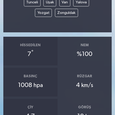
Tunceli
Uşak
Van
Yalova
Yozgat
Zonguldak
HISSEDILEN
NEM
°
7
%100
BASINÇ
RÜZGAR
1008
4
hpa
km/s
ÇIY
GÖRÜŞ