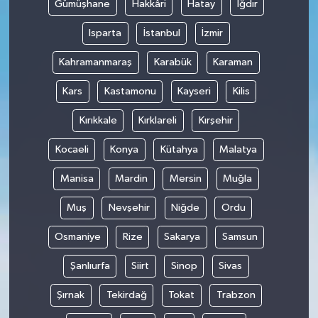
Gümüşhane
Hakkâri
Hatay
Iğdır
Isparta
İstanbul
İzmir
Kahramanmaraş
Karabük
Karaman
Kars
Kastamonu
Kayseri
Kilis
Kırıkkale
Kırklareli
Kırşehir
Kocaeli
Konya
Kütahya
Malatya
Manisa
Mardin
Mersin
Muğla
Muş
Nevşehir
Niğde
Ordu
Osmaniye
Rize
Sakarya
Samsun
Şanlıurfa
Siirt
Sinop
Sivas
Şırnak
Tekirdağ
Tokat
Trabzon