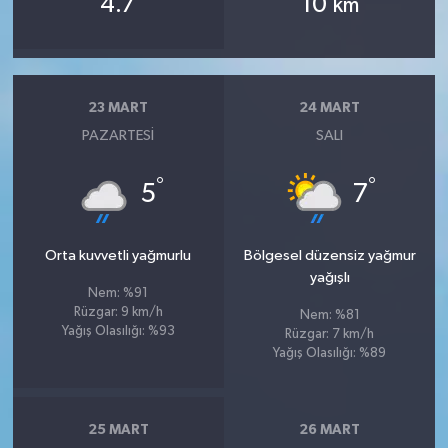
4.7
10
km
23 MART
24 MART
PAZARTESI
SALI
°
°
5
7
Orta kuvvetli yağmurlu
Bölgesel düzensiz yağmur
yağışlı
Nem: %91
Rüzgar: 9 km/h
Nem: %81
Yağış Olasılığı: %93
Rüzgar: 7 km/h
Yağış Olasılığı: %89
25 MART
26 MART