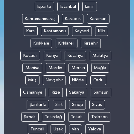
Isparta
İstanbul
İzmir
Kahramanmaraş
Karabük
Karaman
Kars
Kastamonu
Kayseri
Kilis
Kırıkkale
Kırklareli
Kırşehir
Kocaeli
Konya
Kütahya
Malatya
Manisa
Mardin
Mersin
Muğla
Muş
Nevşehir
Niğde
Ordu
Osmaniye
Rize
Sakarya
Samsun
Şanlıurfa
Siirt
Sinop
Sivas
Şırnak
Tekirdağ
Tokat
Trabzon
Tunceli
Uşak
Van
Yalova