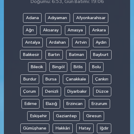
Doğumu: 6:53, Gün Batımı: 19:06
Adana
Adıyaman
Afyonkarahisar
Ağrı
Aksaray
Amasya
Ankara
Antalya
Ardahan
Artvin
Aydın
Balıkesir
Bartın
Batman
Bayburt
Bilecik
Bingöl
Bitlis
Bolu
Burdur
Bursa
Çanakkale
Çankırı
Çorum
Denizli
Diyarbakır
Düzce
Edirne
Elazığ
Erzincan
Erzurum
Eskişehir
Gaziantep
Giresun
Gümüşhane
Hakkâri
Hatay
Iğdır