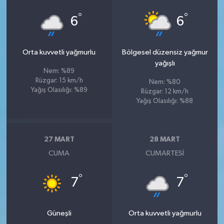
°
°
6
6
Orta kuvvetli yağmurlu
Bölgesel düzensiz yağmur
yağışlı
Nem: %89
Rüzgar: 15 km/h
Nem: %80
Yağış Olasılığı: %89
Rüzgar: 12 km/h
Yağış Olasılığı: %88
27 MART
28 MART
CUMA
CUMARTESI
°
°
7
7
Güneşli
Orta kuvvetli yağmurlu