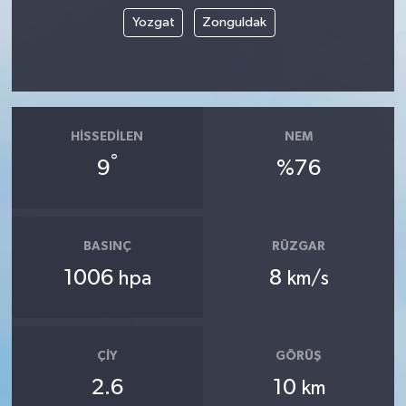
Yozgat
Zonguldak
HISSEDILEN
NEM
°
9
%76
BASINÇ
RÜZGAR
1006
8
hpa
km/s
ÇIY
GÖRÜŞ
2.6
10
km