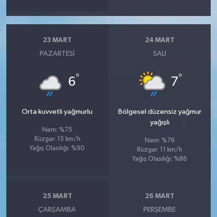
23 MART
24 MART
PAZARTESI
SALI
°
°
6
7
Orta kuvvetli yağmurlu
Bölgesel düzensiz yağmur
yağışlı
Nem: %75
Rüzgar: 15 km/h
Nem: %76
Yağış Olasılığı: %90
Rüzgar: 11 km/h
Yağış Olasılığı: %86
25 MART
26 MART
ÇARŞAMBA
PERŞEMBE