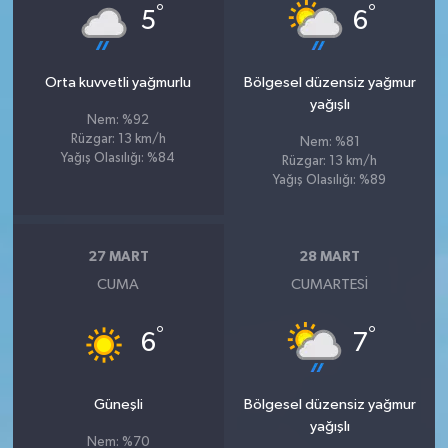
°
°
5
6
Orta kuvvetli yağmurlu
Bölgesel düzensiz yağmur
yağışlı
Nem: %92
Rüzgar: 13 km/h
Nem: %81
Yağış Olasılığı: %84
Rüzgar: 13 km/h
Yağış Olasılığı: %89
27 MART
28 MART
CUMA
CUMARTESI
°
°
6
7
Güneşli
Bölgesel düzensiz yağmur
yağışlı
Nem: %70