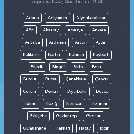
Doğumu: 6:55, Gün Batımı: 19:08
Adana
Adıyaman
Afyonkarahisar
Ağrı
Aksaray
Amasya
Ankara
Antalya
Ardahan
Artvin
Aydın
Balıkesir
Bartın
Batman
Bayburt
Bilecik
Bingöl
Bitlis
Bolu
Burdur
Bursa
Çanakkale
Çankırı
Çorum
Denizli
Diyarbakır
Düzce
Edirne
Elazığ
Erzincan
Erzurum
Eskişehir
Gaziantep
Giresun
Gümüşhane
Hakkâri
Hatay
Iğdır