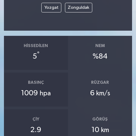
Yozgat
Zonguldak
HISSEDILEN
NEM
°
5
%84
BASINÇ
RÜZGAR
1009
6
hpa
km/s
ÇIY
GÖRÜŞ
2.9
10
km