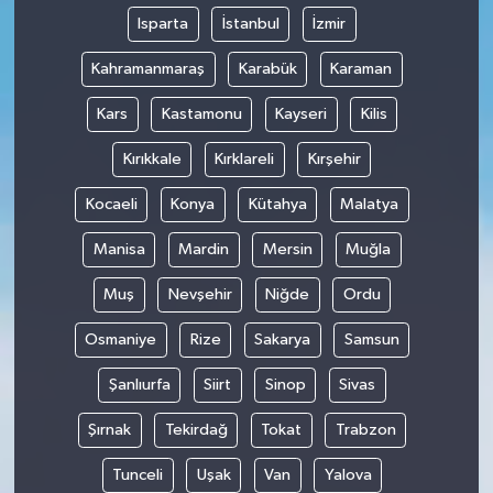
Isparta
İstanbul
İzmir
Kahramanmaraş
Karabük
Karaman
Kars
Kastamonu
Kayseri
Kilis
Kırıkkale
Kırklareli
Kırşehir
Kocaeli
Konya
Kütahya
Malatya
Manisa
Mardin
Mersin
Muğla
Muş
Nevşehir
Niğde
Ordu
Osmaniye
Rize
Sakarya
Samsun
Şanlıurfa
Siirt
Sinop
Sivas
Şırnak
Tekirdağ
Tokat
Trabzon
Tunceli
Uşak
Van
Yalova