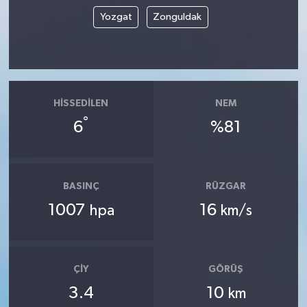
Yozgat
Zonguldak
HISSEDILEN
NEM
°
6
%81
BASINÇ
RÜZGAR
1007
16
hpa
km/s
ÇIY
GÖRÜŞ
3.4
10
km