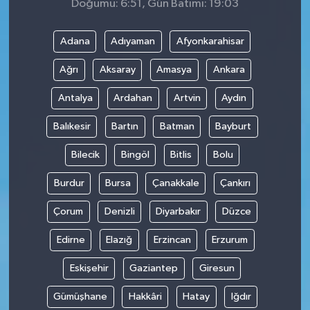
Doğumu: 6:51, Gün Batımı: 19:03
Adana
Adıyaman
Afyonkarahisar
Ağrı
Aksaray
Amasya
Ankara
Antalya
Ardahan
Artvin
Aydın
Balıkesir
Bartın
Batman
Bayburt
Bilecik
Bingöl
Bitlis
Bolu
Burdur
Bursa
Çanakkale
Çankırı
Çorum
Denizli
Diyarbakır
Düzce
Edirne
Elazığ
Erzincan
Erzurum
Eskişehir
Gaziantep
Giresun
Gümüşhane
Hakkâri
Hatay
Iğdır