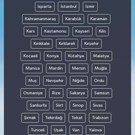
Isparta
İstanbul
İzmir
Kahramanmaraş
Karabük
Karaman
Kars
Kastamonu
Kayseri
Kilis
Kırıkkale
Kırklareli
Kırşehir
Kocaeli
Konya
Kütahya
Malatya
Manisa
Mardin
Mersin
Muğla
Muş
Nevşehir
Niğde
Ordu
Osmaniye
Rize
Sakarya
Samsun
Şanlıurfa
Siirt
Sinop
Sivas
Şırnak
Tekirdağ
Tokat
Trabzon
Tunceli
Uşak
Van
Yalova