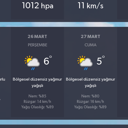
1012
11
hpa
km/s
26 MART
27 MART
PERŞEMBE
CUMA
°
°
6
5
rlu
Bölgesel düzensiz yağmur
Bölgesel düzensiz yağmur
yağışlı
yağışlı
Nem: %85
Nem: %80
7
Rüzgar: 14 km/h
Rüzgar: 16 km/h
Yağış Olasılığı: %89
Yağış Olasılığı: %89