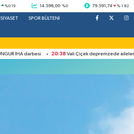
9
14.598,00
79.591,74
%
0.19
%
0
%
-1.82
SİYASET
SPOR BÜLTENİ
20:38
UR İHA darbesi
Vali Çiçek depremzede ailelerin s