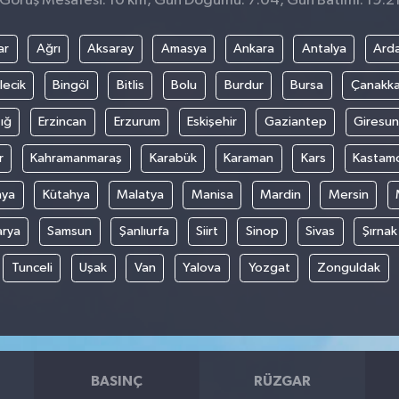
Görüş Mesafesi: 10 km, Gün Doğumu: 7:04, Gün Batımı: 19:2
ar
Ağrı
Aksaray
Amasya
Ankara
Antalya
Ard
lecik
Bingöl
Bitlis
Bolu
Burdur
Bursa
Çanakka
ığ
Erzincan
Erzurum
Eskişehir
Gaziantep
Giresun
r
Kahramanmaraş
Karabük
Karaman
Kars
Kastam
nya
Kütahya
Malatya
Manisa
Mardin
Mersin
arya
Samsun
Şanlıurfa
Siirt
Sinop
Sivas
Şırnak
Tunceli
Uşak
Van
Yalova
Yozgat
Zonguldak
BASINÇ
RÜZGAR