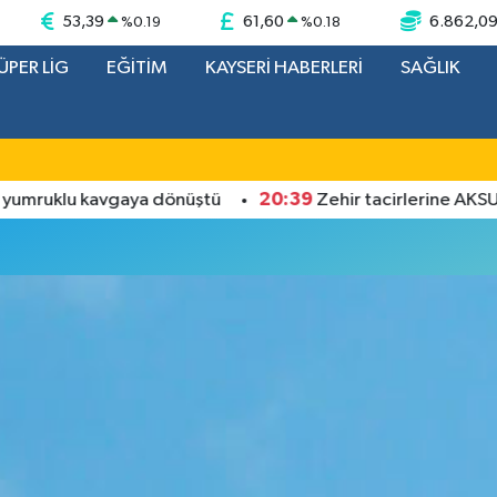
53,39
61,60
6.862,0
%
0.19
%
0.18
ÜPER LİG
EĞİTİM
KAYSERİ HABERLERİ
SAĞLIK
20:39
mruklu kavgaya dönüştü
Zehir tacirlerine AKSUNG