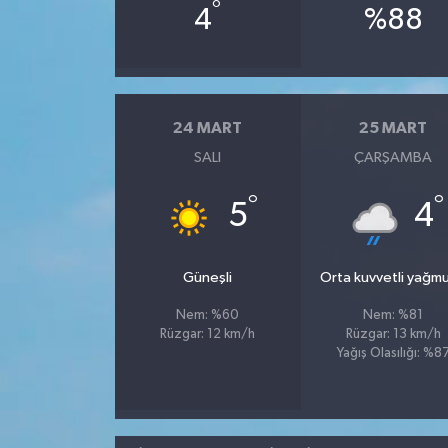
°
4
%88
24 MART
25 MART
SALI
ÇARŞAMBA
°
°
5
4
Güneşli
Orta kuvvetli yağmu
Nem: %60
Nem: %81
Rüzgar: 12 km/h
Rüzgar: 13 km/h
Yağış Olasılığı: %8