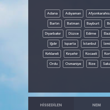
Adana
Adıyaman
Afyonkarahis
Bartın
Batman
Bayburt
Bi
Diyarbakır
Düzce
Edirne
Elaz
Iğdır
Isparta
İstanbul
İzmi
Kırklareli
Kırşehir
Kocaeli
Ko
Ordu
Osmaniye
Rize
Sak
HISSEDILEN
NEM