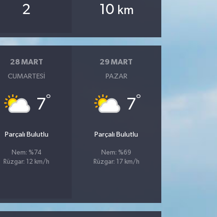
2
10
km
28 MART
29 MART
CUMARTESI
PAZAR
°
°
7
7
Parçalı Bulutlu
Parçalı Bulutlu
Nem: %74
Nem: %69
Rüzgar: 12 km/h
Rüzgar: 17 km/h