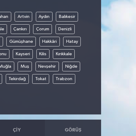
1
ahan
Artvin
Aydın
Balıkesir
le
Çankırı
Çorum
Denizli
Gümüşhane
Hakkâri
Hatay
onu
Kayseri
Kilis
Kırıkkale
Muğla
Muş
Nevşehir
Niğde
Tekirdağ
Tokat
Trabzon
ÇIY
GÖRÜŞ