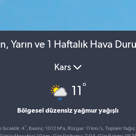
, Yarın ve 1 Haftalık Hava Du
Kars
°
11
Bölgesel düzensiz yağmur yağışlı
°
Sıcaklık: 4
, Basınç: 1012 hPa, Rüzgar: 11 km/s, Toplam Yağış