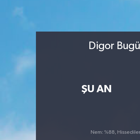
Digor Bugün
ŞU AN
Nem: %88, Hissedilen 