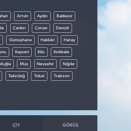
ahan
Artvin
Aydın
Balıkesir
le
Çankırı
Çorum
Denizli
Gümüşhane
Hakkâri
Hatay
onu
Kayseri
Kilis
Kırıkkale
Muğla
Muş
Nevşehir
Niğde
Tekirdağ
Tokat
Trabzon
ÇIY
GÖRÜŞ