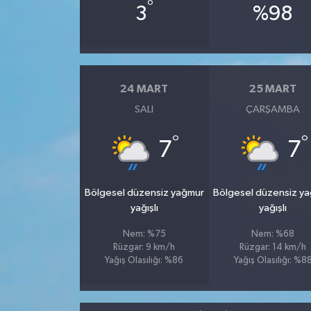
°
3
%98
24 MART
25 MART
SALI
ÇARŞAMBA
°
°
7
7
Bölgesel düzensiz yağmur
Bölgesel düzensiz y
yağışlı
yağışlı
Nem: %75
Nem: %68
Rüzgar: 9 km/h
Rüzgar: 14 km/h
Yağış Olasılığı: %86
Yağış Olasılığı: %8