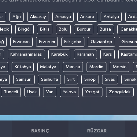
Görüş Mesafesi: 0 km, Gün Doğumu: 6:30, Gün Batımı: 18:46
ar
Ağrı
Aksaray
Amasya
Ankara
Antalya
Ard
lecik
Bingöl
Bitlis
Bolu
Burdur
Bursa
Çanakka
ığ
Erzincan
Erzurum
Eskişehir
Gaziantep
Giresun
r
Kahramanmaraş
Karabük
Karaman
Kars
Kastam
nya
Kütahya
Malatya
Manisa
Mardin
Mersin
arya
Samsun
Şanlıurfa
Siirt
Sinop
Sivas
Şırnak
Tunceli
Uşak
Van
Yalova
Yozgat
Zonguldak
BASINÇ
RÜZGAR