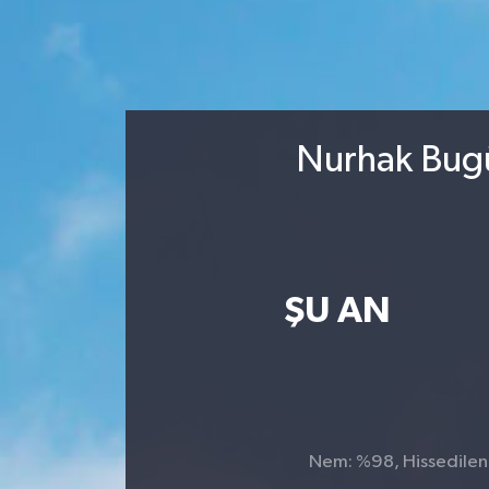
Nurhak Bugü
ŞU AN
Nem: %98, Hissedilen S