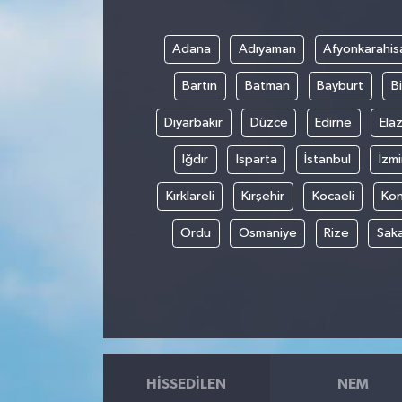
Adana
Adıyaman
Afyonkarahis
Bartın
Batman
Bayburt
Bi
Diyarbakır
Düzce
Edirne
Elaz
Iğdır
Isparta
İstanbul
İzmi
Kırklareli
Kırşehir
Kocaeli
Ko
Ordu
Osmaniye
Rize
Sak
HISSEDILEN
NEM