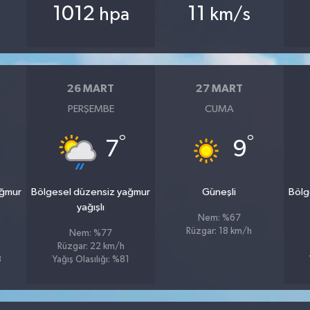
1012
11
hpa
km/s
26 MART
27 MART
PERŞEMBE
CUMA
°
°
7
9
ağmur
Bölgesel düzensiz yağmur
Güneşli
Bölg
yağışlı
Nem: %67
Rüzgar: 18 km/h
Nem: %77
Rüzgar: 22 km/h
8
Yağış Olasılığı: %81