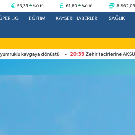
53,39
61,60
6.862,0
%
0.19
%
0.18
ÜPER LİG
EĞİTİM
KAYSERİ HABERLERİ
SAĞLIK
20:39
mruklu kavgaya dönüştü
Zehir tacirlerine AKSUNG