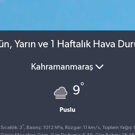
n, Yarın ve 1 Haftalık Hava Du
Kahramanmaraş
°
9
Puslu
°
ıcaklık: 3
, Basınç: 1012 hPa, Rüzgar: 11 km/s, Toplam Yağış: