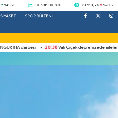
9
14.598,00
79.591,74
%
0.19
%
0
%
-1.82
SİYASET
SPOR BÜLTENİ
20:38
UR İHA darbesi
Vali Çiçek depremzede ailelerin se