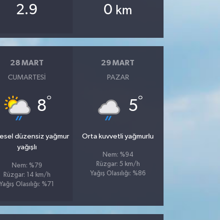
2.9
0
km
28 MART
29 MART
CUMARTESI
PAZAR
°
°
8
5
esel düzensiz yağmur
Orta kuvvetli yağmurlu
yağışlı
Nem: %94
Rüzgar: 5 km/h
Nem: %79
Yağış Olasılığı: %86
Rüzgar: 14 km/h
Yağış Olasılığı: %71