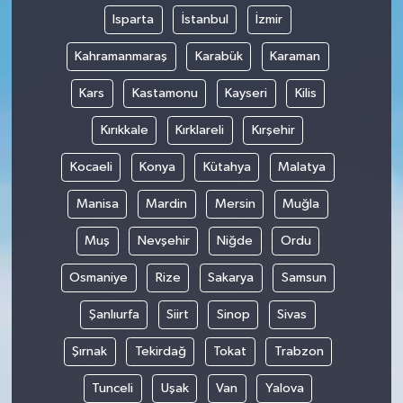
Isparta
İstanbul
İzmir
Kahramanmaraş
Karabük
Karaman
Kars
Kastamonu
Kayseri
Kilis
Kırıkkale
Kırklareli
Kırşehir
Kocaeli
Konya
Kütahya
Malatya
Manisa
Mardin
Mersin
Muğla
Muş
Nevşehir
Niğde
Ordu
Osmaniye
Rize
Sakarya
Samsun
Şanlıurfa
Siirt
Sinop
Sivas
Şırnak
Tekirdağ
Tokat
Trabzon
Tunceli
Uşak
Van
Yalova