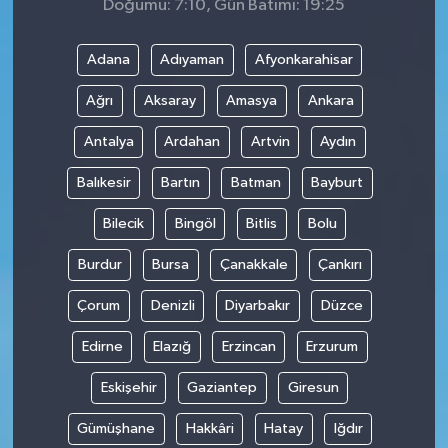
Doğumu: 7:10, Gün Batımı: 19:25
Adana
Adıyaman
Afyonkarahisar
Ağrı
Aksaray
Amasya
Ankara
Antalya
Ardahan
Artvin
Aydın
Balıkesir
Bartın
Batman
Bayburt
Bilecik
Bingöl
Bitlis
Bolu
Burdur
Bursa
Çanakkale
Çankırı
Çorum
Denizli
Diyarbakır
Düzce
Edirne
Elazığ
Erzincan
Erzurum
Eskişehir
Gaziantep
Giresun
Gümüşhane
Hakkâri
Hatay
Iğdır