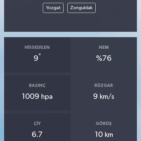
Yozgat
Zonguldak
HISSEDILEN
NEM
°
9
%76
BASINÇ
RÜZGAR
1009
9
hpa
km/s
ÇIY
GÖRÜŞ
6.7
10
km