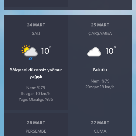
24 MART
25 MART
SALI
ÇARŞAMBA
°
°
10
10
Bölgesel düzensiz yağmur
Bulutlu
yağışlı
Nem: %79
Rüzgar: 19 km/h
Nem: %79
Rüzgar: 10 km/h
Yağış Olasılığı: %86
26 MART
27 MART
PERŞEMBE
CUMA