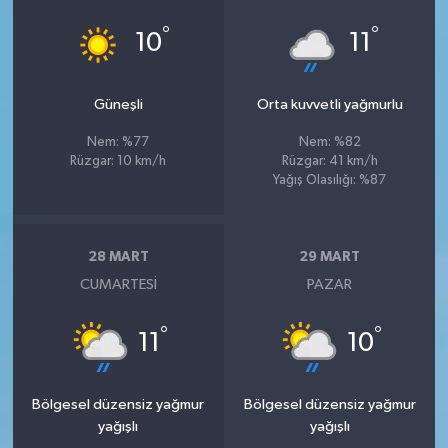
°
°
10
11
Güneşli
Orta kuvvetli yağmurlu
Nem: %77
Nem: %82
Rüzgar: 10 km/h
Rüzgar: 41 km/h
Yağış Olasılığı: %87
28 MART
29 MART
CUMARTESI
PAZAR
°
°
11
10
Bölgesel düzensiz yağmur
Bölgesel düzensiz yağmur
yağışlı
yağışlı