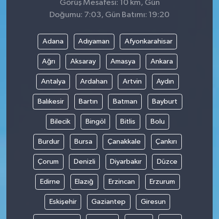
Görüş Mesafesi: 10 km, Gün
Doğumu: 7:03, Gün Batımı: 19:20
Adana
Adıyaman
Afyonkarahisar
Ağrı
Aksaray
Amasya
Ankara
Antalya
Ardahan
Artvin
Aydın
Balıkesir
Bartın
Batman
Bayburt
Bilecik
Bingöl
Bitlis
Bolu
Burdur
Bursa
Çanakkale
Çankırı
Çorum
Denizli
Diyarbakır
Düzce
Edirne
Elazığ
Erzincan
Erzurum
Eskişehir
Gaziantep
Giresun