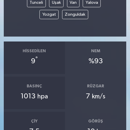
Tunceli
Uşak
Van
Yalova
Yozgat
Zonguldak
HISSEDILEN
NEM
°
9
%93
BASINÇ
RÜZGAR
1013
7
hpa
km/s
ÇIY
GÖRÜŞ