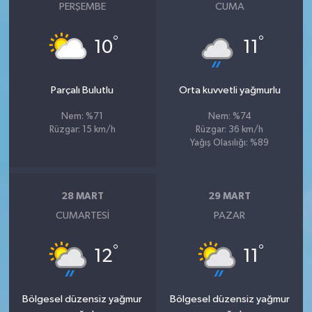
PERŞEMBE
CUMA
°
°
10
11
Parçalı Bulutlu
Orta kuvvetli yağmurlu
Nem: %71
Nem: %74
Rüzgar: 15 km/h
Rüzgar: 36 km/h
Yağış Olasılığı: %89
28 MART
29 MART
CUMARTESI
PAZAR
°
°
12
11
Bölgesel düzensiz yağmur
Bölgesel düzensiz yağmur