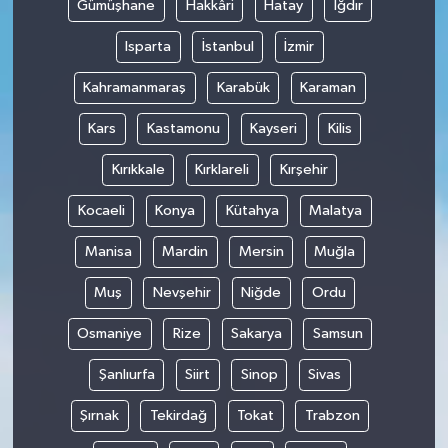
Gümüşhane
Hakkâri
Hatay
Iğdır
Isparta
İstanbul
İzmir
Kahramanmaraş
Karabük
Karaman
Kars
Kastamonu
Kayseri
Kilis
Kırıkkale
Kırklareli
Kırşehir
Kocaeli
Konya
Kütahya
Malatya
Manisa
Mardin
Mersin
Muğla
Muş
Nevşehir
Niğde
Ordu
Osmaniye
Rize
Sakarya
Samsun
Şanlıurfa
Siirt
Sinop
Sivas
Şırnak
Tekirdağ
Tokat
Trabzon