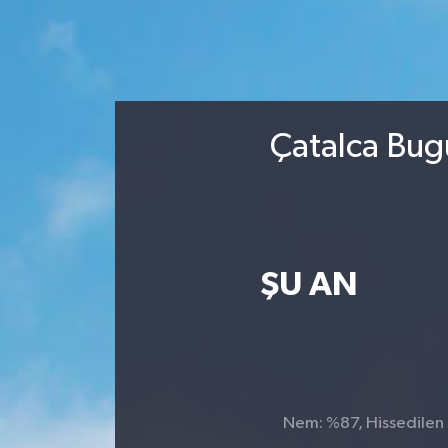
Çatalca Bug
ŞU AN
Nem: %87, Hissedilen S