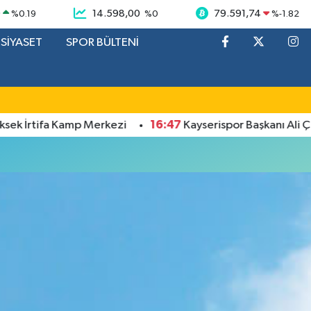
9
14.598,00
79.591,74
%
0.19
%
0
%
-1.82
SİYASET
SPOR BÜLTENİ
16:47
k İrtifa Kamp Merkezi
Kayserispor Başkanı Ali Çaml