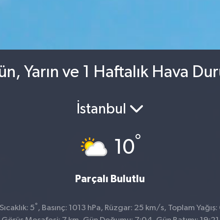
ün, Yarın ve 1 Haftalık Hava Du
İstanbul
°
10
Parçalı Bulutlu
°
ıcaklık: 5
, Basınç: 1013 hPa, Rüzgar: 25 km/s, Toplam Yağış: