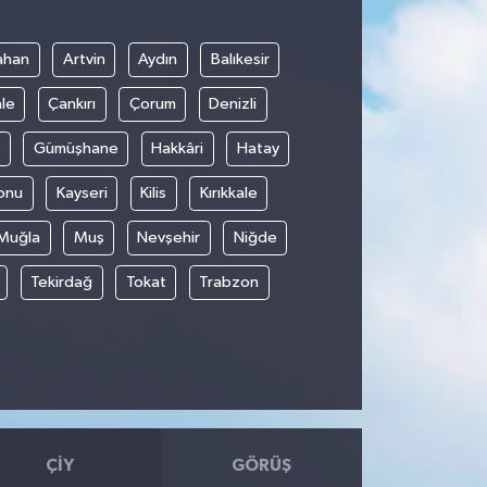
ahan
Artvin
Aydın
Balıkesir
le
Çankırı
Çorum
Denizli
Gümüşhane
Hakkâri
Hatay
onu
Kayseri
Kilis
Kırıkkale
Muğla
Muş
Nevşehir
Niğde
Tekirdağ
Tokat
Trabzon
ÇIY
GÖRÜŞ