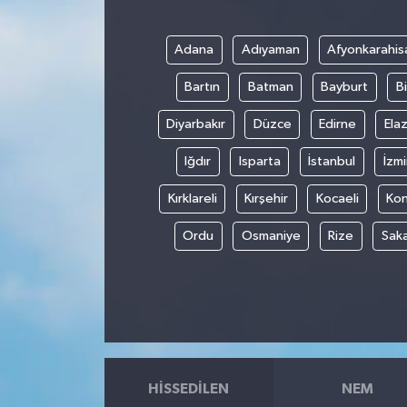
Adana
Adıyaman
Afyonkarahis
Bartın
Batman
Bayburt
Bi
Diyarbakır
Düzce
Edirne
Elaz
Iğdır
Isparta
İstanbul
İzmi
Kırklareli
Kırşehir
Kocaeli
Ko
Ordu
Osmaniye
Rize
Sak
HISSEDILEN
NEM