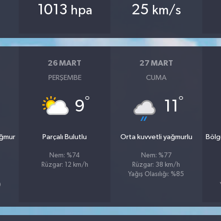
1013
25
hpa
km/s
26 MART
27 MART
PERŞEMBE
CUMA
°
°
9
11
ağmur
Parçalı Bulutlu
Orta kuvvetli yağmurlu
Bölg
Nem: %74
Nem: %77
Rüzgar: 12 km/h
Rüzgar: 38 km/h
Yağış Olasılığı: %85
9