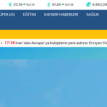
53,39
61,60
6.862,0
%
0.19
%
0.18
ÜPER LİG
EĞİTİM
KAYSERİ HABERLERİ
SAĞLIK
7:18
İran'dan Avrupa'ya kulüplerin yeni adresi: Erciyes Yükse
u