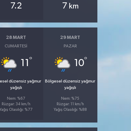
7.2
7
km
28 MART
29 MART
CUMARTESI
PAZAR
°
°
11
10
esel düzensiz yağmur
Bölgesel düzensiz yağmur
yağışlı
yağışlı
Nem: %67
Nem: %75
Rüzgar: 34 km/h
Rüzgar: 11 km/h
Yağış Olasılığı: %77
Yağış Olasılığı: %88