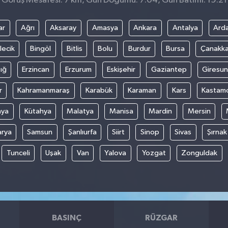
Görüş Mesafesi: 7 km, Gün Doğumu: 7:04, Gün Batımı: 19:21
ar
Ağrı
Aksaray
Amasya
Ankara
Antalya
Ard
lecik
Bingöl
Bitlis
Bolu
Burdur
Bursa
Çanakka
ığ
Erzincan
Erzurum
Eskişehir
Gaziantep
Giresun
r
Kahramanmaraş
Karabük
Karaman
Kars
Kastam
nya
Kütahya
Malatya
Manisa
Mardin
Mersin
arya
Samsun
Şanlıurfa
Siirt
Sinop
Sivas
Şırnak
Tunceli
Uşak
Van
Yalova
Yozgat
Zonguldak
BASINÇ
RÜZGAR