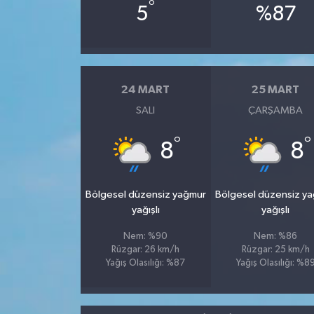
°
5
%87
24 MART
25 MART
SALI
ÇARŞAMBA
°
°
8
8
Bölgesel düzensiz yağmur
Bölgesel düzensiz y
yağışlı
yağışlı
Nem: %90
Nem: %86
Rüzgar: 26 km/h
Rüzgar: 25 km/h
Yağış Olasılığı: %87
Yağış Olasılığı: %8