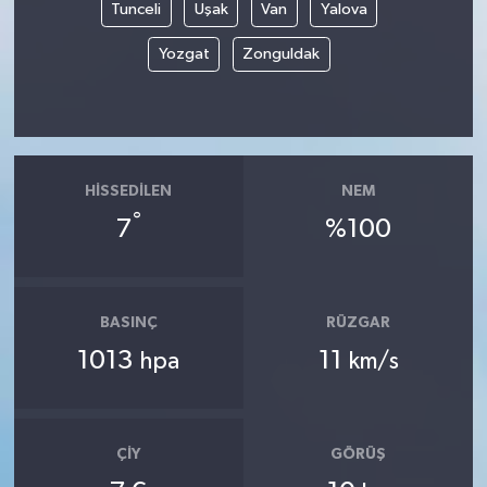
Tunceli
Uşak
Van
Yalova
Yozgat
Zonguldak
HISSEDILEN
NEM
°
7
%100
BASINÇ
RÜZGAR
1013
11
hpa
km/s
ÇIY
GÖRÜŞ