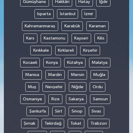
Gümüşhane
Hakkâri
Hatay
Iğdır
Isparta
İstanbul
İzmir
Kahramanmaraş
Karabük
Karaman
Kars
Kastamonu
Kayseri
Kilis
Kırıkkale
Kırklareli
Kırşehir
Kocaeli
Konya
Kütahya
Malatya
Manisa
Mardin
Mersin
Muğla
Muş
Nevşehir
Niğde
Ordu
Osmaniye
Rize
Sakarya
Samsun
Şanlıurfa
Siirt
Sinop
Sivas
Şırnak
Tekirdağ
Tokat
Trabzon