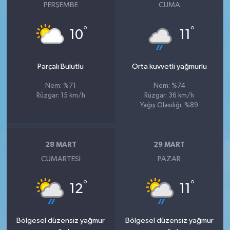
PERŞEMBE
CUMA
°
°
10
11
Parçalı Bulutlu
Orta kuvvetli yağmurlu
Nem: %71
Nem: %74
Rüzgar: 15 km/h
Rüzgar: 36 km/h
Yağış Olasılığı: %89
28 MART
29 MART
CUMARTESI
PAZAR
°
°
12
11
Bölgesel düzensiz yağmur
Bölgesel düzensiz yağmur