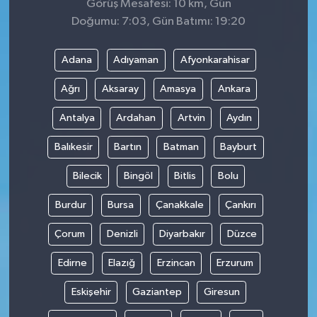
Görüş Mesafesi: 10 km, Gün
Doğumu: 7:03, Gün Batımı: 19:20
Adana
Adıyaman
Afyonkarahisar
Ağrı
Aksaray
Amasya
Ankara
Antalya
Ardahan
Artvin
Aydın
Balıkesir
Bartın
Batman
Bayburt
Bilecik
Bingöl
Bitlis
Bolu
Burdur
Bursa
Çanakkale
Çankırı
Çorum
Denizli
Diyarbakır
Düzce
Edirne
Elazığ
Erzincan
Erzurum
Eskişehir
Gaziantep
Giresun