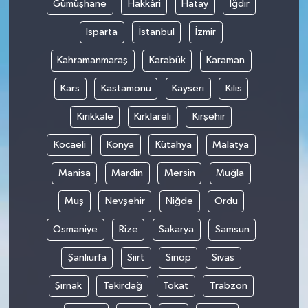
Gümüşhane
Hakkâri
Hatay
Iğdır
Isparta
İstanbul
İzmir
Kahramanmaraş
Karabük
Karaman
Kars
Kastamonu
Kayseri
Kilis
Kırıkkale
Kırklareli
Kırşehir
Kocaeli
Konya
Kütahya
Malatya
Manisa
Mardin
Mersin
Muğla
Muş
Nevşehir
Niğde
Ordu
Osmaniye
Rize
Sakarya
Samsun
Şanlıurfa
Siirt
Sinop
Sivas
Şırnak
Tekirdağ
Tokat
Trabzon