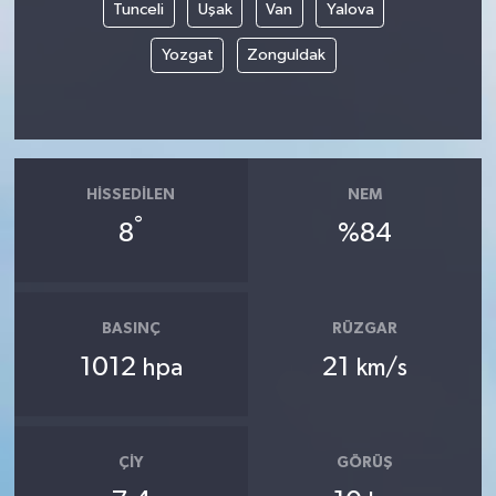
Tunceli
Uşak
Van
Yalova
Yozgat
Zonguldak
HISSEDILEN
NEM
°
8
%84
BASINÇ
RÜZGAR
1012
21
hpa
km/s
ÇIY
GÖRÜŞ