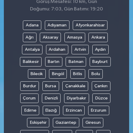
Görüş Mesafesi: 10 km, Gün
Doğumu: 7:03, Gün Batımı: 19:20
Adana
Adıyaman
Afyonkarahisar
Ağrı
Aksaray
Amasya
Ankara
Antalya
Ardahan
Artvin
Aydın
Balıkesir
Bartın
Batman
Bayburt
Bilecik
Bingöl
Bitlis
Bolu
Burdur
Bursa
Çanakkale
Çankırı
Çorum
Denizli
Diyarbakır
Düzce
Edirne
Elazığ
Erzincan
Erzurum
Eskişehir
Gaziantep
Giresun