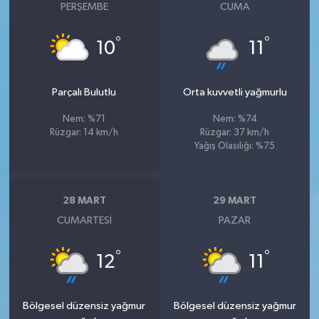
PERŞEMBE
CUMA
°
°
10
11
Parçalı Bulutlu
Orta kuvvetli yağmurlu
Nem: %71
Nem: %74
Rüzgar: 14 km/h
Rüzgar: 37 km/h
Yağış Olasılığı: %75
28 MART
29 MART
CUMARTESI
PAZAR
°
°
12
11
Bölgesel düzensiz yağmur
Bölgesel düzensiz yağmur