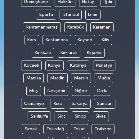
Gümüşhane
Hakkâri
Hatay
Iğdır
Isparta
İstanbul
İzmir
Kahramanmaraş
Karabük
Karaman
Kars
Kastamonu
Kayseri
Kilis
Kırıkkale
Kırklareli
Kırşehir
Kocaeli
Konya
Kütahya
Malatya
Manisa
Mardin
Mersin
Muğla
Muş
Nevşehir
Niğde
Ordu
Osmaniye
Rize
Sakarya
Samsun
Şanlıurfa
Siirt
Sinop
Sivas
Şırnak
Tekirdağ
Tokat
Trabzon