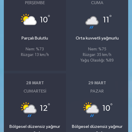
PERŞEMBE
CUMA
°
°
10
11
Parçalı Bulutlu
Orta kuvvetli yağmurlu
Nem: %73
Nem: %75
Rüzgar: 13 km/h
Rüzgar: 35 km/h
Yağış Olasılığı: %89
28 MART
29 MART
CUMARTESI
PAZAR
°
°
12
10
Bölgesel düzensiz yağmur
Bölgesel düzensiz yağmur