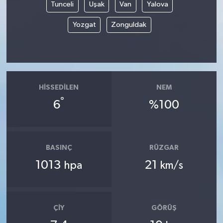
Tunceli
Uşak
Van
Yalova
Yozgat
Zonguldak
HISSEDILEN
NEM
°
6
%100
BASINÇ
RÜZGAR
1013
21
hpa
km/s
ÇIY
GÖRÜŞ