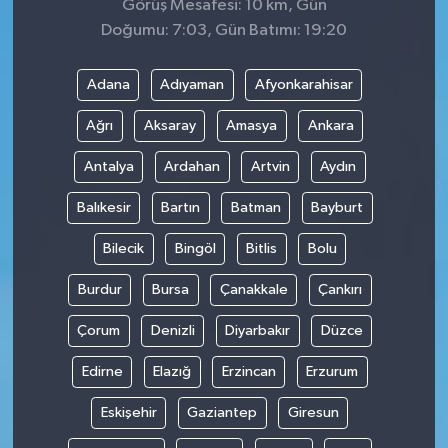
Görüş Mesafesi: 10 km, Gün
Doğumu: 7:03, Gün Batımı: 19:20
Adana
Adıyaman
Afyonkarahisar
Ağrı
Aksaray
Amasya
Ankara
Antalya
Ardahan
Artvin
Aydın
Balıkesir
Bartın
Batman
Bayburt
Bilecik
Bingöl
Bitlis
Bolu
Burdur
Bursa
Çanakkale
Çankırı
Çorum
Denizli
Diyarbakır
Düzce
Edirne
Elazığ
Erzincan
Erzurum
Eskişehir
Gaziantep
Giresun