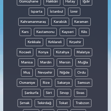
Gümüşhane
Hakkâri
Hatay
Iğdır
Isparta
İstanbul
İzmir
Kahramanmaraş
Karabük
Karaman
Kars
Kastamonu
Kayseri
Kilis
Kırıkkale
Kırklareli
Kırşehir
Kocaeli
Konya
Kütahya
Malatya
Manisa
Mardin
Mersin
Muğla
Muş
Nevşehir
Niğde
Ordu
Osmaniye
Rize
Sakarya
Samsun
Şanlıurfa
Siirt
Sinop
Sivas
Şırnak
Tekirdağ
Tokat
Trabzon