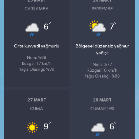
25 MART
26 MART
ÇARŞAMBA
PERŞEMBE
°
°
6
7
Orta kuvvetli yağmurlu
Bölgesel düzensiz yağmur
yağışlı
Nem: %88
Rüzgar: 17 km/h
Nem: %77
Yağış Olasılığı: %89
Rüzgar: 10 km/h
Yağış Olasılığı: %88
27 MART
28 MART
CUMA
CUMARTESI
°
°
9
6