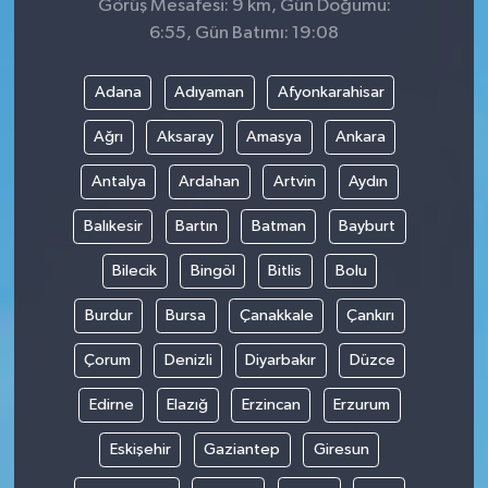
Görüş Mesafesi: 9 km, Gün Doğumu:
6:55, Gün Batımı: 19:08
Adana
Adıyaman
Afyonkarahisar
Ağrı
Aksaray
Amasya
Ankara
Antalya
Ardahan
Artvin
Aydın
Balıkesir
Bartın
Batman
Bayburt
Bilecik
Bingöl
Bitlis
Bolu
Burdur
Bursa
Çanakkale
Çankırı
Çorum
Denizli
Diyarbakır
Düzce
Edirne
Elazığ
Erzincan
Erzurum
Eskişehir
Gaziantep
Giresun