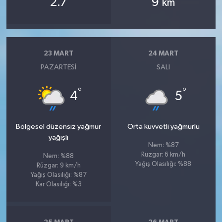
2.7
9
km
23 MART
24 MART
PAZARTESI
SALI
°
°
4
5
Bölgesel düzensiz yağmur
Orta kuvvetli yağmurlu
yağışlı
Nem: %87
Rüzgar: 6 km/h
Nem: %88
Yağış Olasılığı: %88
Rüzgar: 9 km/h
Yağış Olasılığı: %87
Kar Olasılığı: %3