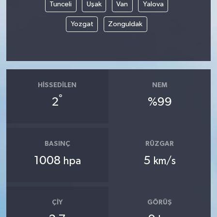
Tunceli
Uşak
Van
Yalova
Yozgat
Zonguldak
HISSEDILEN
NEM
°
2
%99
BASINÇ
RÜZGAR
1008
5
hpa
km/s
ÇIY
GÖRÜŞ