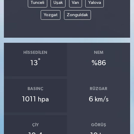
Tunceli
Uşak
Van
Yalova
Yozgat
Zonguldak
HISSEDILEN
NEM
°
13
%86
BASINÇ
RÜZGAR
1011
6
hpa
km/s
ÇIY
GÖRÜŞ