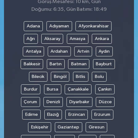
Görüş Mesafesi: 10 km, Gün
Doğumu: 6:35, Gün Batımı: 18:49
Adana
Adıyaman
Afyonkarahisar
Ağrı
Aksaray
Amasya
Ankara
Antalya
Ardahan
Artvin
Aydın
Balıkesir
Bartın
Batman
Bayburt
Bilecik
Bingöl
Bitlis
Bolu
Burdur
Bursa
Çanakkale
Çankırı
Çorum
Denizli
Diyarbakır
Düzce
Edirne
Elazığ
Erzincan
Erzurum
Eskişehir
Gaziantep
Giresun