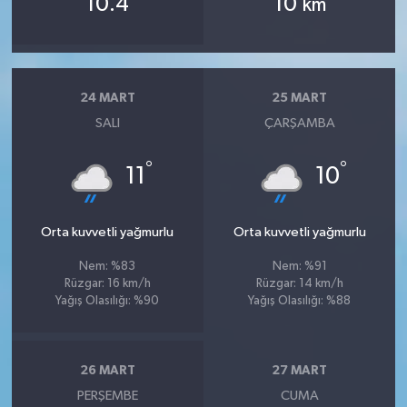
10.4
10
km
24 MART
25 MART
SALI
ÇARŞAMBA
°
°
11
10
Orta kuvvetli yağmurlu
Orta kuvvetli yağmurlu
Nem: %83
Nem: %91
Rüzgar: 16 km/h
Rüzgar: 14 km/h
Yağış Olasılığı: %90
Yağış Olasılığı: %88
26 MART
27 MART
PERŞEMBE
CUMA