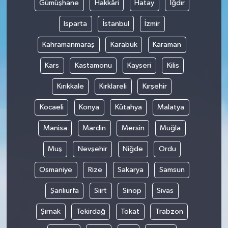
Gümüşhane
Hakkâri
Hatay
Iğdır
Isparta
İstanbul
İzmir
Kahramanmaraş
Karabük
Karaman
Kars
Kastamonu
Kayseri
Kilis
Kırıkkale
Kırklareli
Kırşehir
Kocaeli
Konya
Kütahya
Malatya
Manisa
Mardin
Mersin
Muğla
Muş
Nevşehir
Niğde
Ordu
Osmaniye
Rize
Sakarya
Samsun
Şanlıurfa
Siirt
Sinop
Sivas
Şırnak
Tekirdağ
Tokat
Trabzon