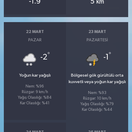
-1.9
5
km
22 MART
23 MART
PAZAR
PAZARTESI
°
°
-2
-1
Yoğun kar yağışlı
Bölgesel gök gürültülü orta
kuvvetli veya yoğun kar yağışlı
Nem: %96
Rüzgar: 9 km/h
Nem: %93
Yağış Olasılığı: %84
Rüzgar: 10 km/h
Kar Olasılığı: %41
Yağış Olasılığı: %79
Kar Olasılığı: %44