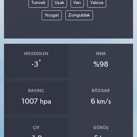
Tunceli
Uşak
Van
Yalova
Yozgat
Zonguldak
HISSEDILEN
NEM
°
-3
%98
BASINÇ
RÜZGAR
1007
6
hpa
km/s
ÇIY
GÖRÜŞ