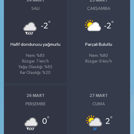
24 MART
25 MART
SALI
ÇARŞAMBA
°
°
-2
-2
Hafif dondurucu yağmurlu
Parçalı Bulutlu
Nem: %85
Nem: %80
Rüzgar: 7 km/h
Rüzgar: 6 km/h
Yağış Olasılığı: %65
Kar Olasılığı: %20
26 MART
27 MART
PERŞEMBE
CUMA
°
°
0
2