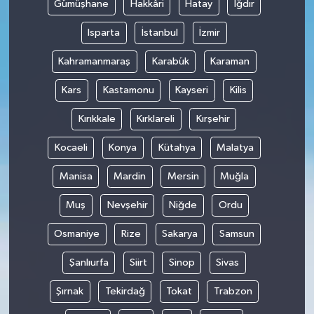
Gümüşhane
Hakkâri
Hatay
Iğdır
Isparta
İstanbul
İzmir
Kahramanmaraş
Karabük
Karaman
Kars
Kastamonu
Kayseri
Kilis
Kırıkkale
Kırklareli
Kırşehir
Kocaeli
Konya
Kütahya
Malatya
Manisa
Mardin
Mersin
Muğla
Muş
Nevşehir
Niğde
Ordu
Osmaniye
Rize
Sakarya
Samsun
Şanlıurfa
Siirt
Sinop
Sivas
Şırnak
Tekirdağ
Tokat
Trabzon