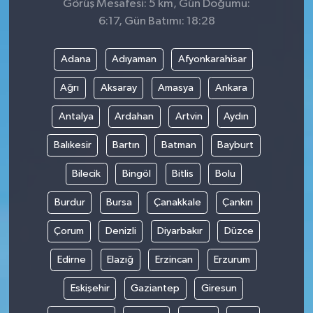
Görüş Mesafesi: 5 km, Gün Doğumu:
6:17, Gün Batımı: 18:28
Adana
Adıyaman
Afyonkarahisar
Ağrı
Aksaray
Amasya
Ankara
Antalya
Ardahan
Artvin
Aydın
Balıkesir
Bartın
Batman
Bayburt
Bilecik
Bingöl
Bitlis
Bolu
Burdur
Bursa
Çanakkale
Çankırı
Çorum
Denizli
Diyarbakır
Düzce
Edirne
Elazığ
Erzincan
Erzurum
Eskişehir
Gaziantep
Giresun