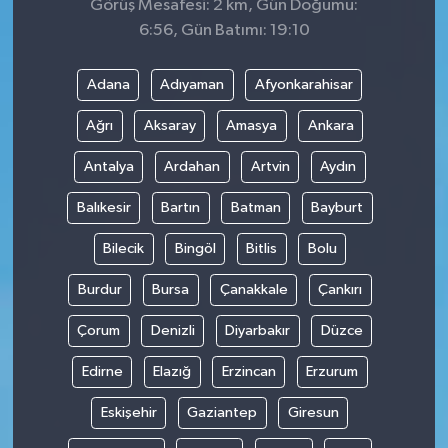
Görüş Mesafesi: 2 km, Gün Doğumu:
6:56, Gün Batımı: 19:10
Adana
Adıyaman
Afyonkarahisar
Ağrı
Aksaray
Amasya
Ankara
Antalya
Ardahan
Artvin
Aydın
Balıkesir
Bartın
Batman
Bayburt
Bilecik
Bingöl
Bitlis
Bolu
Burdur
Bursa
Çanakkale
Çankırı
Çorum
Denizli
Diyarbakır
Düzce
Edirne
Elazığ
Erzincan
Erzurum
Eskişehir
Gaziantep
Giresun