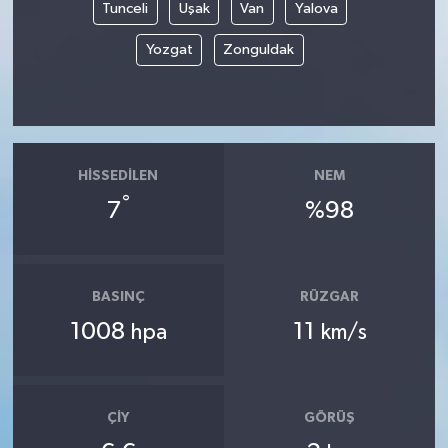
Tunceli
Uşak
Van
Yalova
Yozgat
Zonguldak
HISSEDILEN
NEM
°
7
%98
BASINÇ
RÜZGAR
1008
11
hpa
km/s
ÇIY
GÖRÜŞ