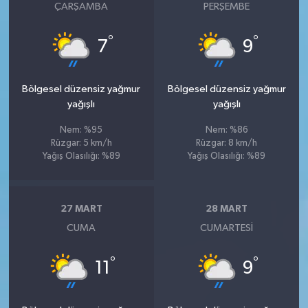
ÇARŞAMBA
PERŞEMBE
°
°
7
9
Bölgesel düzensiz yağmur
Bölgesel düzensiz yağmur
yağışlı
yağışlı
Nem: %95
Nem: %86
Rüzgar: 5 km/h
Rüzgar: 8 km/h
Yağış Olasılığı: %89
Yağış Olasılığı: %89
27 MART
28 MART
CUMA
CUMARTESI
°
°
11
9