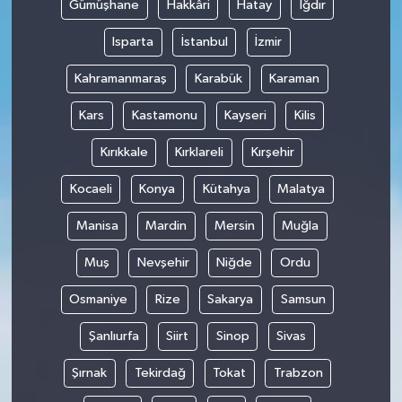
Gümüşhane
Hakkâri
Hatay
Iğdır
Isparta
İstanbul
İzmir
Kahramanmaraş
Karabük
Karaman
Kars
Kastamonu
Kayseri
Kilis
Kırıkkale
Kırklareli
Kırşehir
Kocaeli
Konya
Kütahya
Malatya
Manisa
Mardin
Mersin
Muğla
Muş
Nevşehir
Niğde
Ordu
Osmaniye
Rize
Sakarya
Samsun
Şanlıurfa
Siirt
Sinop
Sivas
Şırnak
Tekirdağ
Tokat
Trabzon