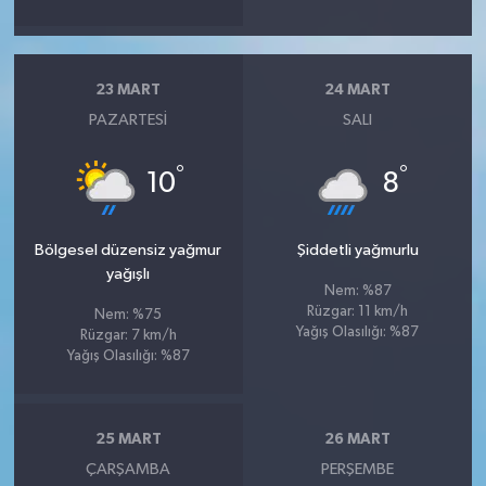
23 MART
24 MART
PAZARTESI
SALI
°
°
10
8
Bölgesel düzensiz yağmur
Şiddetli yağmurlu
yağışlı
Nem: %87
Rüzgar: 11 km/h
Nem: %75
Yağış Olasılığı: %87
Rüzgar: 7 km/h
Yağış Olasılığı: %87
25 MART
26 MART
ÇARŞAMBA
PERŞEMBE