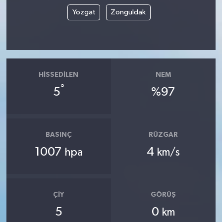
Yozgat
Zonguldak
HISSEDILEN
NEM
°
5
%97
BASINÇ
RÜZGAR
1007
4
hpa
km/s
ÇIY
GÖRÜŞ
5
0
km