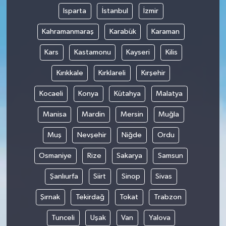
Isparta
İstanbul
İzmir
Kahramanmaraş
Karabük
Karaman
Kars
Kastamonu
Kayseri
Kilis
Kırıkkale
Kırklareli
Kırşehir
Kocaeli
Konya
Kütahya
Malatya
Manisa
Mardin
Mersin
Muğla
Muş
Nevşehir
Niğde
Ordu
Osmaniye
Rize
Sakarya
Samsun
Şanlıurfa
Siirt
Sinop
Sivas
Şırnak
Tekirdağ
Tokat
Trabzon
Tunceli
Uşak
Van
Yalova