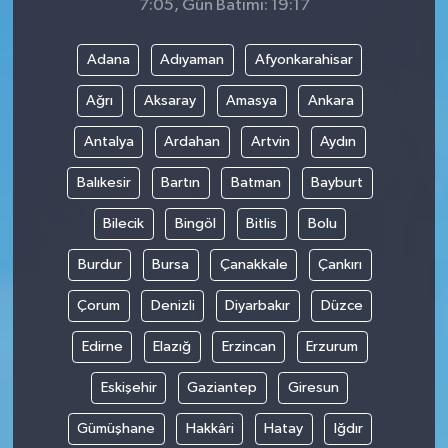
7:05, Gün Batımı: 19:17
Adana
Adıyaman
Afyonkarahisar
Ağrı
Aksaray
Amasya
Ankara
Antalya
Ardahan
Artvin
Aydın
Balıkesir
Bartın
Batman
Bayburt
Bilecik
Bingöl
Bitlis
Bolu
Burdur
Bursa
Çanakkale
Çankırı
Çorum
Denizli
Diyarbakır
Düzce
Edirne
Elazığ
Erzincan
Erzurum
Eskişehir
Gaziantep
Giresun
Gümüşhane
Hakkâri
Hatay
Iğdır